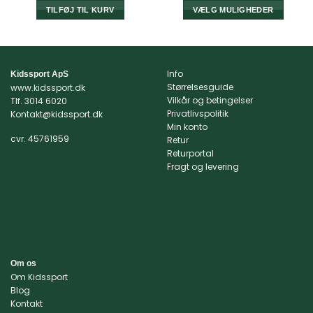
pris
pris
var:
er:
TILFØJ TIL KURV
VÆLG MULIGHEDER
269,95 kr..
199,00 k
Dette
vare
har
flere
Info
Kidssport ApS
varianter.
Størrelsesguide
www.kidssport.dk
Mulighederne
Vilkår og betingelser
Tlf.
3014 6020
kan
Privatlivspolitik
Kontakt@kidssport.dk
Min konto
vælges
cvr. 45761959
Retur
på
Returportal
varesiden
Fragt og levering
Om os
Om Kidssport
Blog
Kontakt