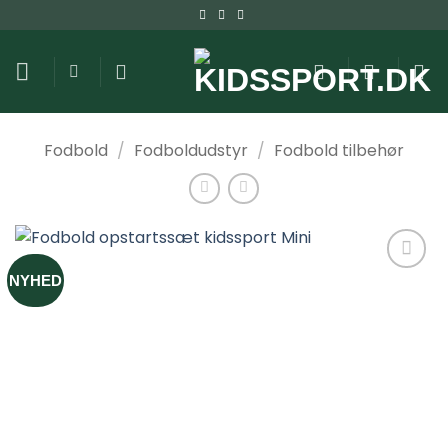
Fortsæt
til
indhold
Fodbold
/
Fodboldudstyr
/
Fodbold tilbehør
NYHED