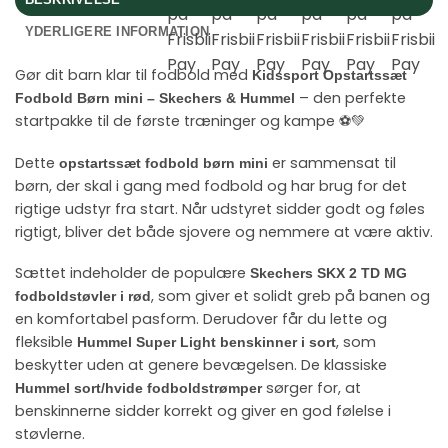
YDERLIGERE INFORMATION
Gør dit barn klar til fodbold med
Kidssport Opstartssæt
– den perfekte
Fodbold Børn mini – Skechers & Hummel
startpakke til de første træninger og kampe ⚽️💚
Dette
er sammensat til
opstartssæt fodbold børn mini
børn, der skal i gang med fodbold og har brug for det
rigtige udstyr fra start. Når udstyret sidder godt og føles
rigtigt, bliver det både sjovere og nemmere at være aktiv.
Sættet indeholder de populære
Skechers SKX 2 TD MG
, som giver et solidt greb på banen og
fodboldstøvler i rød
en komfortabel pasform. Derudover får du lette og
fleksible
, som
Hummel Super Light benskinner i sort
beskytter uden at genere bevægelsen. De klassiske
sørger for, at
Hummel sort/hvide fodboldstrømper
benskinnerne sidder korrekt og giver en god følelse i
støvlerne.