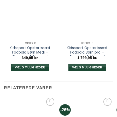
FODBOLD
FODBOLD
Kidssport Opstartssæt
Kidssport Opstartssæt
Fodbold Børn Medi –
Fodbold Børn pro –
Skechers & Hummel
Skechers & Hummel
649,95
kr.
1.799,95
kr.
VÆLG MULIGHEDER
VÆLG MULIGHEDER
RELATEREDE VARER
-26%