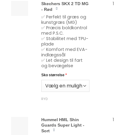
1
Skechers SKX 2 TD MG
- Rød
✅ Perfekt til græs og
kunstgræs (MG)
✅ Præcis boldkontrol
med P.S.C.
✅ Stabilitet med TPU-
plade
✅ Komfort med EVA-
indlægssål
✅ Let design til fart
og bevægelse
Sko størrelse
*
RYD
1
Hummel HML Shin
Guards Super Light -
Sort