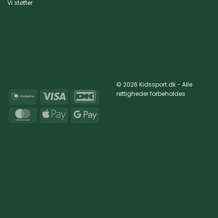
Vi støtter
© 2026 Kidssport.dk - Alle
rettigheder forbeholdes
MobilePay
Visa
DanKort
MasterCard
Apple
Google
Pay
Pay