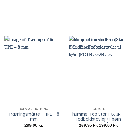
BALANCETRÆNING
FODBOLD
Træningsmåtte – TPE – 8
hummel Top Star F.G. JR –
mm
Fodboldstøvler til børn
(FG) Black/Black
Den
Den
299,00
kr.
269,95
kr.
199,00
kr.
oprindelige
aktuell