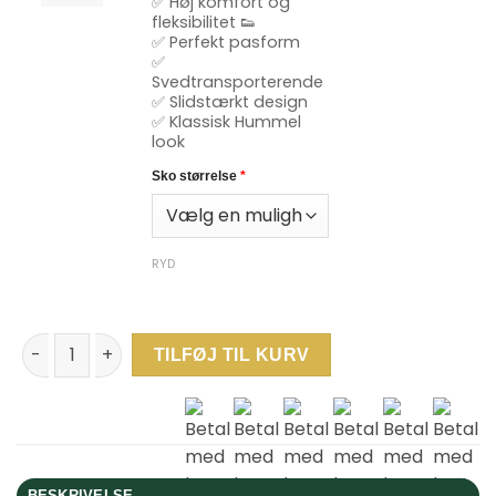
✅ Høj komfort og
fleksibilitet 👟
✅ Perfekt pasform
✅
Svedtransporterende
✅ Slidstærkt design
✅ Klassisk Hummel
look
Sko størrelse
*
RYD
Kidssport Opstartssæt Fodbold Børn Mini - Skechers & Hummel
TILFØJ TIL KURV
BESKRIVELSE