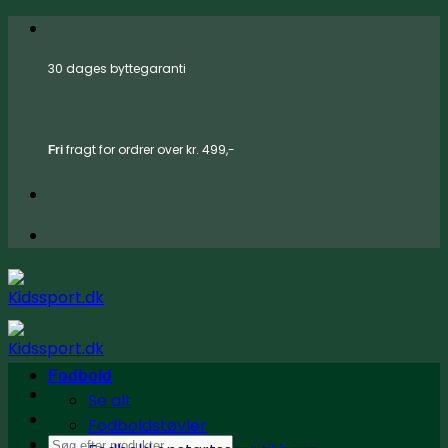
Fortsæt
til
30 dages byttegaranti
indhold
fragt for ordrer over kr. 499,-
Fri
Fodbold
Se alt
Fodboldstøvler
Søg