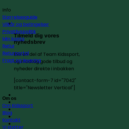
Info
Størrelsesguide
Vilkår og betingelser
Privatlivspolitik
Tilmeld dig vores
Min konto
nyhedsbrev
Retur
Returportal
Bliv en del af Team Kidssport,
Fragt og levering
og modtag gode tilbud og
nyheder direkte i inbakken
[contact-form-7 id="7042"
title="Newsletter Vertical"]
Om os
Om Kidssport
Blog
Kontakt
Vi støtter