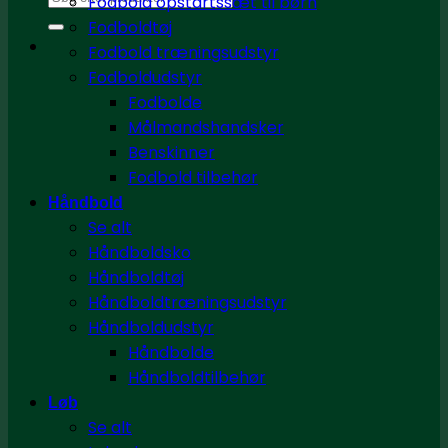
Fodbold opstartssæt til børn
efter:
Fodboldtøj
Fodbold træningsudstyr
Fodboldudstyr
Fodbolde
Målmandshandsker
Benskinner
Fodbold tilbehør
Håndbold
Se alt
Håndboldsko
Håndboldtøj
Håndboldtræningsudstyr
Håndboldudstyr
Håndbolde
Håndboldtilbehør
Løb
Se alt