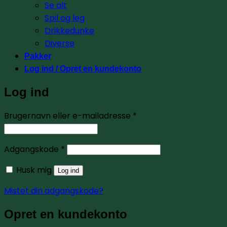
Se alt
Spil og leg
Drikkedunke
Diverse
Pakker
Log ind / Opret en kundekonto
Log ind
Påkrævet
Brugernavn eller e-mailadresse
*
Påkrævet
Adgangskode
*
Husk mig
Log ind
Mistet din adgangskode?
Opret en kundekonto