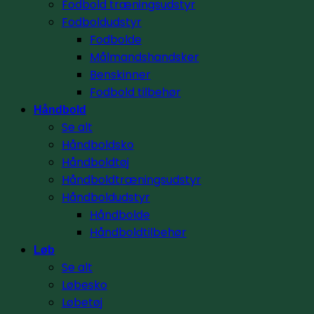
Fodbold træningsudstyr
Fodboldudstyr
Fodbolde
Målmandshandsker
Benskinner
Fodbold tilbehør
Håndbold
Se alt
Håndboldsko
Håndboldtøj
Håndboldtræningsudstyr
Håndboldudstyr
Håndbolde
Håndboldtilbehør
Løb
Se alt
Løbesko
Løbetøj