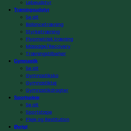
Løbeudstyr
Træningsudstyr
Se alt
Balancetræning
Styrketræning
Plyometrisk træning
Massage/Recovery
Træningstilbehør
Gymnastik
Se alt
Gymnastiksko
Gymnastiktøj
Gymnastikdragter
Sportspleje
Se alt
Sportstape
Pleje og Restitution
Øvrigt