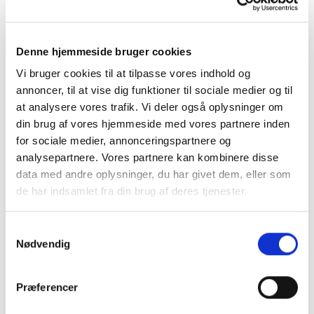
Denne hjemmeside bruger cookies
Vi bruger cookies til at tilpasse vores indhold og
annoncer, til at vise dig funktioner til sociale medier og til
at analysere vores trafik. Vi deler også oplysninger om
din brug af vores hjemmeside med vores partnere inden
for sociale medier, annonceringspartnere og
analysepartnere. Vores partnere kan kombinere disse
data med andre oplysninger, du har givet dem, eller som
de har indsamlet fra din brug af deres tjenester.
Samtykkevalg
Nødvendig
FODBOLD
Kidssport Opstartssæt
Fodbold Børn Medi –
Præferencer
Skechers & Hummel
649,95
kr.