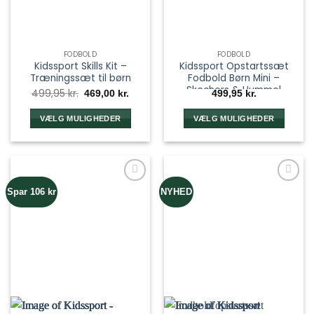
FODBOLD
FODBOLD
Kidssport Skills Kit –
Kidssport Opstartssæt
Træningssæt til børn
Fodbold Børn Mini –
Skechers & Hummel
Den
Den
499,95
kr.
469,00
kr.
499,95
kr.
oprindelige
aktuelle
pris
pris
var:
er:
VÆLG MULIGHEDER
VÆLG MULIGHEDER
499,95 kr..
469,00 kr..
Spar 106 kr
NYHED