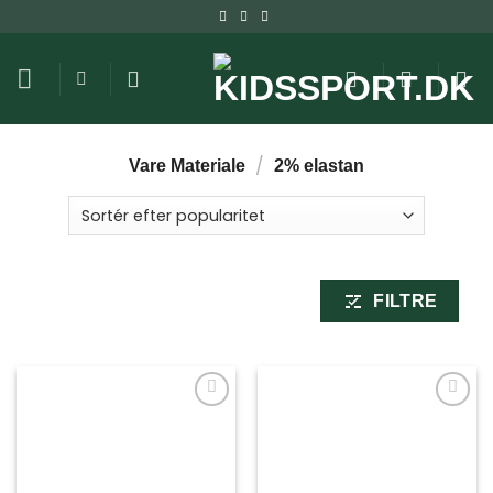
Fortsæt
til
indhold
/
Vare Materiale
2% elastan
FILTRE