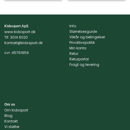
vare
vare
har
har
flere
flere
varianter.
varianter.
Info
Kidssport ApS
Mulighederne
Mulighederne
Størrelsesguide
www.kidssport.dk
kan
kan
Vilkår og betingelser
Tlf.
3014 6020
vælges
vælges
Privatlivspolitik
Kontakt@kidssport.dk
på
på
Min konto
varesiden
varesiden
cvr. 45761959
Retur
Returportal
Fragt og levering
Om os
Om Kidssport
Blog
Kontakt
Vi støtter