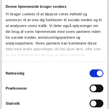
Denne hjemmeside bruger cookies
FODBOLD
FODBOLD
Hummel fodboldstrømper
Hummel fodboldstrømper
Vi bruger cookies til at tilpasse vores indhold og
til børn – Hvid/Hvid
til børn – Sort/Sort
annoncer, til at vise dig funktioner til sociale medier og til
79,95
kr.
79,95
kr.
at analysere vores trafik. Vi deler også oplysninger om
VÆLG MULIGHEDER
VÆLG MULIGHEDER
din brug af vores hjemmeside med vores partnere inden
Dette
Dette
for sociale medier, annonceringspartnere og
vare
vare
analysepartnere. Vores partnere kan kombinere disse
har
har
data med andre oplysninger, du har givet dem, eller som
flere
flere
de har indsamlet fra din brug af deres tjenester.
varianter.
varianter.
Mulighederne
Mulighederne
kan
kan
Samtykkevalg
vælges
vælges
Nødvendig
på
på
varesiden
varesiden
Præferencer
Statistik