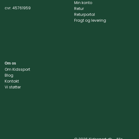
på
på
Min konto
varesiden
varesiden
cvr. 45761959
Retur
Returportal
Fragt og levering
Om os
Om Kidssport
Blog
Kontakt
Vi støtter