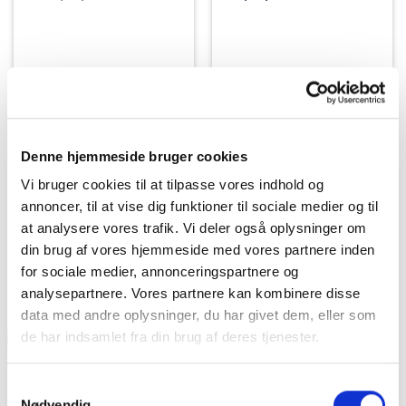
Denne hjemmeside bruger cookies
FODBOLD
FODBOLD
Hummel Top Star F.G. LC
Hummel Top Star F.G. JR –
Vi bruger cookies til at tilpasse vores indhold og
JR – Fodboldstøvler til
Fodboldstøvler til børn
annoncer, til at vise dig funktioner til sociale medier og til
børn (FG) Surf The Web
(FG) Limeade
Den
Den
Den
Den
269,95
kr.
269,95
kr.
215,00
kr.
215,00
kr.
oprindelige
aktuelle
oprindelige
aktuel
at analysere vores trafik. Vi deler også oplysninger om
pris
pris
pris
pris
var:
er:
var:
er:
VÆLG MULIGHEDER
VÆLG MULIGHEDER
din brug af vores hjemmeside med vores partnere inden
269,95 kr..
215,00 kr..
269,95 kr..
215,00 k
Dette
Dette
for sociale medier, annonceringspartnere og
vare
vare
analysepartnere. Vores partnere kan kombinere disse
har
har
data med andre oplysninger, du har givet dem, eller som
flere
flere
de har indsamlet fra din brug af deres tjenester.
-20%
varianter.
varianter.
Mulighederne
Mulighederne
kan
kan
Samtykkevalg
vælges
vælges
Nødvendig