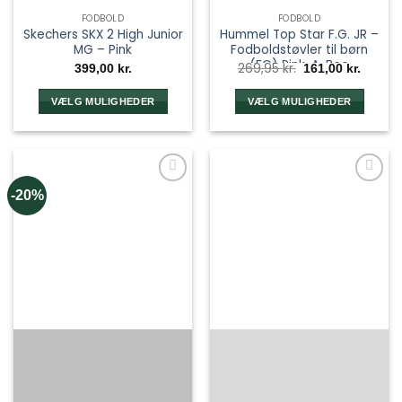
FODBOLD
FODBOLD
Skechers SKX 2 High Junior
Hummel Top Star F.G. JR –
MG – Pink
Fodboldstøvler til børn
(FG) Pink-A-Boo
Den
Den
269,95
kr.
399,00
kr.
161,00
kr.
oprindelige
aktuel
pris
pris
var:
er:
VÆLG MULIGHEDER
VÆLG MULIGHEDER
269,95 kr..
161,00 k
Dette
Dette
vare
vare
har
har
flere
flere
-20%
varianter.
varianter.
Mulighederne
Mulighederne
kan
kan
vælges
vælges
på
på
varesiden
varesiden