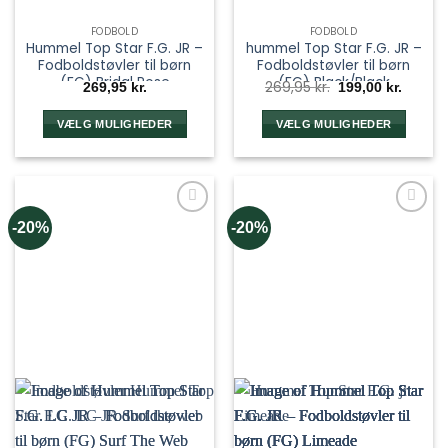
FODBOLD
FODBOLD
Hummel Top Star F.G. JR –
hummel Top Star F.G. JR –
Fodboldstøvler til børn
Fodboldstøvler til børn
(FG) Bridal Rose
(FG) Black/Black
Den
Den
269,95
kr.
269,95
kr.
199,00
kr.
oprindelige
aktuel
pris
pris
var:
er:
VÆLG MULIGHEDER
VÆLG MULIGHEDER
269,95 kr..
199,00 
Dette
Dette
vare
vare
har
har
flere
flere
-20%
-20%
varianter.
varianter.
Mulighederne
Mulighederne
kan
kan
vælges
vælges
på
på
varesiden
varesiden