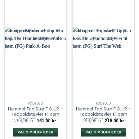
FODBOLD
FODBOLD
Hummel Top Star F.G. JR –
Hummel Top Star F.G. JR –
Fodboldstøvler til børn
Fodboldstøvler til børn
(FG) Pink-A-Boo
(FG) Surf The Web
Den
Den
Den
Den
269,95
kr.
269,95
kr.
161,00
kr.
215,00
kr.
oprindelige
aktuelle
oprindelige
aktuel
pris
pris
pris
pris
var:
er:
var:
er:
VÆLG MULIGHEDER
VÆLG MULIGHEDER
269,95 kr..
161,00 kr..
269,95 kr..
215,00 k