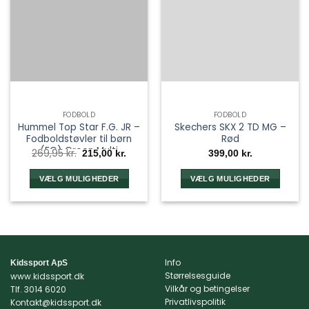
FODBOLD
FODBOLD
Hummel Top Star F.G. JR –
Skechers SKX 2 TD MG –
Fodboldstøvler til børn
Rød
(FG) Green Multi
Den
Den
269,95
kr.
215,00
kr.
399,00
kr.
oprindelige
aktuelle
pris
pris
var:
er:
VÆLG MULIGHEDER
VÆLG MULIGHEDER
269,95 kr..
215,00 kr..
Dette
Dette
vare
vare
har
har
flere
flere
varianter.
varianter.
Info
Kidssport ApS
Mulighederne
Mulighederne
Størrelsesguide
www.kidssport.dk
kan
kan
Vilkår og betingelser
Tlf.
3014 6020
vælges
vælges
Privatlivspolitik
Kontakt@kidssport.dk