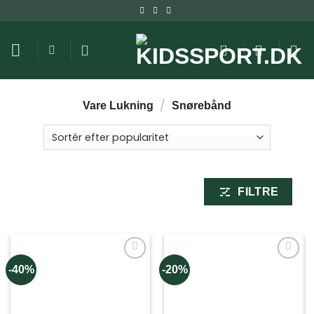
Fortsæt
til
indhold
/
Vare Lukning
Snørebånd
FILTRE
-40%
-20%