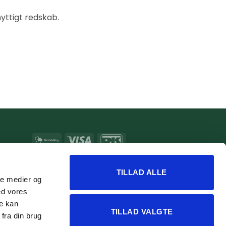
yttigt redskab.
MobilePay
Visa
DanKort
MasterCard
Apple
Google
Pay
Pay
TILLAD ALLE
ale medier og
ed vores
re kan
TILLAD VALGTE
fra din brug