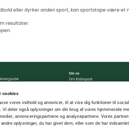
dbold eller dyrker anden sport, kan sportstape være et n
m resultater.
ppen.
Om os
relsesguide
Om Kidssport
r og betingelser
Blog
tlivspolitik
Kontakt
 cookies
konto
Vi støtter
passe vores indhold og annoncer, til at vise dig funktioner til soci
portal
fik. Vi deler også oplysninger om din brug af vores hjemmeside m
 og levering
 medier, annonceringspartnere og analysepartnere. Vores partne
ndre oplysninger, du har givet dem, eller som de har indsamlet 