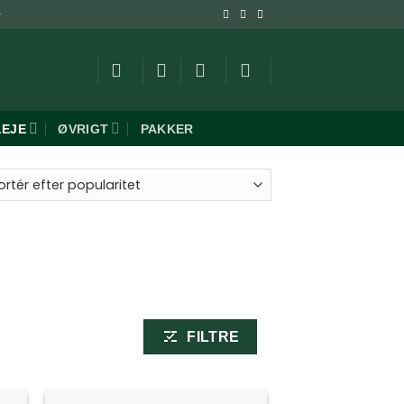
-
LEJE
ØVRIGT
PAKKER
ret
aritet
FILTRE