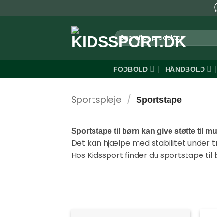
Fortsæt
til
indhold
Søg
efter:
FODBOLD
HÅNDBOLD
Sportspleje
/
Sportstape
Sportstape til børn kan give støtte til m
Det kan hjælpe med stabilitet under t
Hos Kidssport finder du sportstape til