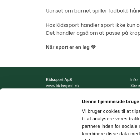
Uanset om barnet spiller fodbold, hån
Hos Kidssport handler sport ikke kun o
Det handler også om at passe på kro
Når sport er en leg 💚
Info
Kidssport ApS
Stør
www.kidssport.dk
Vilkå
Tlf.
3014 6020
Priva
Kontakt@kidssport.dk
Denne hjemmeside bruger
Min 
cvr. 45761959
Retur
Vi bruger cookies til at til
Retur
til at analysere vores tra
Fragt
partnere inden for sociale
kombinere disse data med a