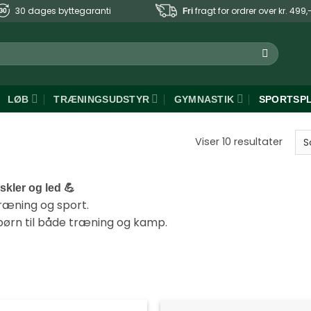
30 dages byttegaranti
fragt for ordrer over kr. 499,
Fri
LØB
TRÆNINGSUDSTYR
GYMNASTIK
SPORTSP
Sorte
Viser 10 resultater
efter
popul
uskler og led 💪
ræning og sport.
 børn til både træning og kamp.