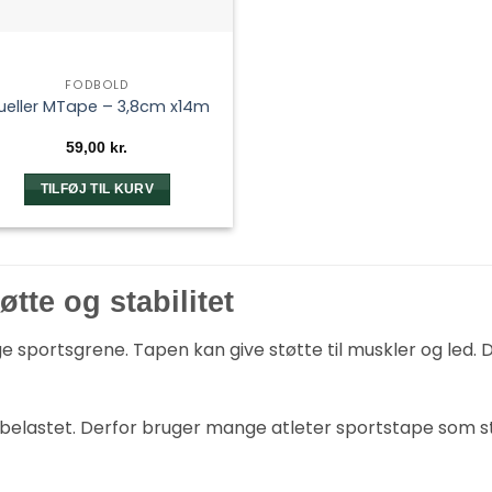
FODBOLD
ueller MTape – 3,8cm x14m
59,00
kr.
TILFØJ TIL KURV
øtte og stabilitet
ge sportsgrene. Tapen kan give støtte til muskler og led
n belastet. Derfor bruger mange atleter sportstape som 