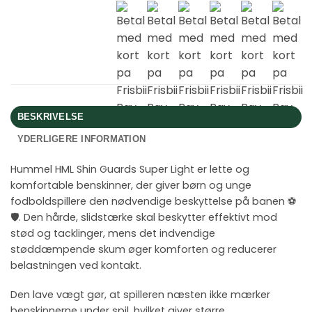
BESKRIVELSE
YDERLIGERE INFORMATION
Hummel HML Shin Guards Super Light er lette og
komfortable benskinner, der giver børn og unge
fodboldspillere den nødvendige beskyttelse på banen ⚽️
🛡️. Den hårde, slidstærke skal beskytter effektivt mod
stød og tacklinger, mens det indvendige
støddæmpende skum øger komforten og reducerer
belastningen ved kontakt.
Den lave vægt gør, at spilleren næsten ikke mærker
benskinnerne under spil, hvilket giver større