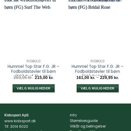
FODBOLD
FODBOLD
Hummel Top Star F.G. JR –
Hummel Top Star F.G. JR –
Fodboldstøvler til børn
Fodboldstøvler til børn
(FG) Surf The Web
(FG) Bridal Rose
Den
Den
Prisint
269,95
kr.
–
215,00
kr.
161,00
kr.
229,95
kr.
oprindelige
aktuelle
161,00 
pris
pris
til
var:
er:
229,95
VÆLG MULIGHEDER
VÆLG MULIGHEDER
269,95 kr..
215,00 kr..
Dette
Dette
vare
vare
har
har
flere
flere
Info
Kidssport ApS
varianter.
varianter.
Størrelsesguide
www.kidssport.dk
Mulighederne
Mulighederne
Vilkår og betingelser
Tlf.
3014 6020