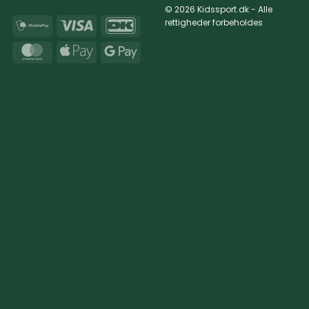
© 2026 Kidssport.dk - Alle
rettigheder forbeholdes
MobilePay
Visa
DanKort
MasterCard
Apple
Google
Pay
Pay