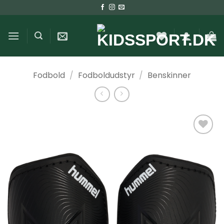
Fortsæt
til
indhold
Fodbold
/
Fodboldudstyr
/
Benskinner