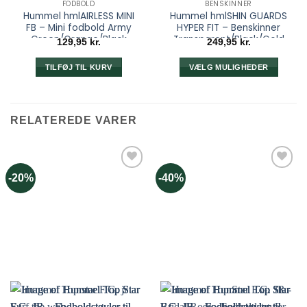
FODBOLD
BENSKINNER
Hummel hmlAIRLESS MINI
Hummel hmlSHIN GUARDS
FB – Mini fodbold Army
HYPER FIT – Benskinner
Green/Orange/Black
Transparent/Black/Gold
129,95
kr.
249,95
kr.
TILFØJ TIL KURV
VÆLG MULIGHEDER
Dette
vare
har
RELATEREDE VARER
flere
varianter.
Mulighederne
kan
-20%
-40%
vælges
på
varesiden