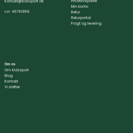
kan
kan
Privatlivspolitik
Kontakt@kidssport.dk
Min konto
vælges
vælges
cvr. 45761959
Retur
på
på
Returportal
varesiden
varesiden
Fragt og levering
Om os
Om Kidssport
Blog
Kontakt
Vi støtter