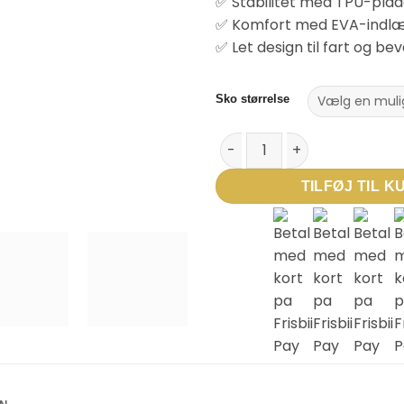
✅ Stabilitet med TPU-pla
✅ Komfort med EVA-indlæ
✅ Let design til fart og b
Sko størrelse
Skechers SKX 2 TD MG - Pink a
TILFØJ TIL K