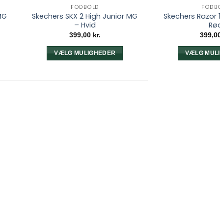
FODBOLD
FODB
MG
Skechers SKX 2 High Junior MG
Skechers Razor 1
– Hvid
Rø
399,00
kr.
399,0
VÆLG MULIGHEDER
VÆLG MUL
Dette
D
vare
v
har
h
flere
f
varianter.
v
e
Mulighederne
M
kan
k
vælges
v
på
varesiden
v