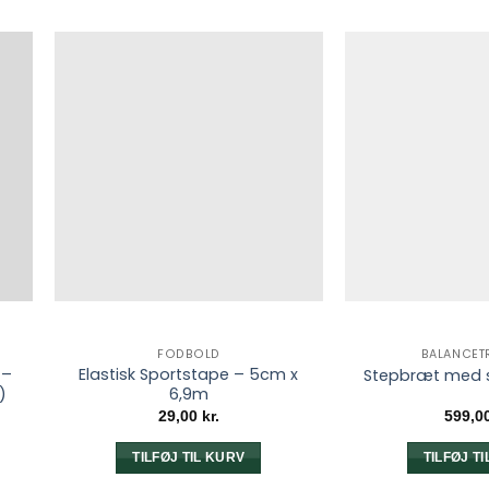
FODBOLD
BALANCET
 –
Elastisk Sportstape – 5cm x
Stepbræt med s
)
6,9m
n
29,00
kr.
599,0
uelle
s
TILFØJ TIL KURV
TILFØJ T
00 kr..