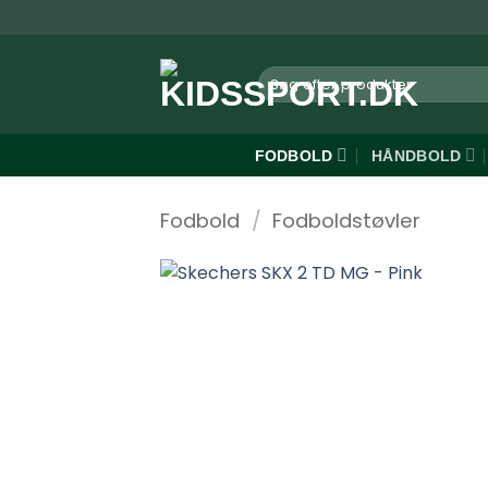
Fortsæt
til
indhold
Søg
efter:
FODBOLD
HÅNDBOLD
Fodbold
/
Fodboldstøvler