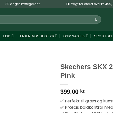
30 dages byttegaranti
fragt for ordrer over kr. 499,
Fri
LØB
TRÆNINGSUDSTYR
GYMNASTIK
SPORTSP
Skechers SKX 2
Pink
399,00
kr.
✅ Perfekt til græs og ku
✅ Præcis boldkontrol med 