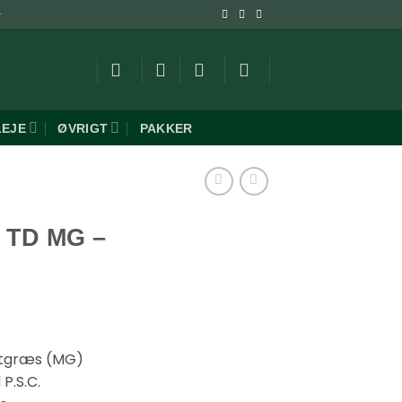
-
LEJE
ØVRIGT
PAKKER
 TD MG –
nstgræs (MG)
P.S.C.