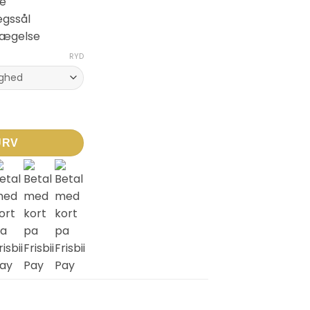
de
gssål
evægelse
RYD
ntal
URV