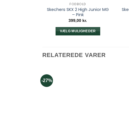
FODBOLD
Skechers SKX 2 High Junior MG
Ske
– Pink
399,00
kr.
VÆLG MULIGHEDER
Dette
vare
har
RELATEREDE VARER
flere
varianter.
Mulighederne
kan
-27%
vælges
på
varesiden