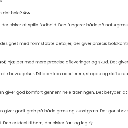
N
n det hele? ⚽🔥
, der elsker at spille fodbold. Den fungerer både på naturgræs
 designet med formstøbte detaljer, der giver præcis boldkontrol
hjælper med mere præcise afleveringer og skud. Det giver s
rol)
 i alle bevægelser. Dit barn kan accelerere, stoppe og skifte retn
Den giver god komfort gennem hele træningen. Det betyder, at d
en giver godt greb på både græs og kunstgræs. Det gør støvlen 
Den er ideel til børn, der elsker fart og leg 💨