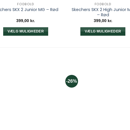
FODBOLD
FODBOLD
Skechers SKX 2 High Junior 
chers SKX 2 Junior MG – Rød
– Rød
399,00
kr.
399,00
kr.
VÆLG MULIGHEDER
VÆLG MULIGHEDER
Dette
Dette
vare
vare
har
har
flere
flere
varianter.
varianter.
Mulighederne
Mulighedern
kan
kan
-26%
vælges
vælges
på
på
varesiden
varesiden