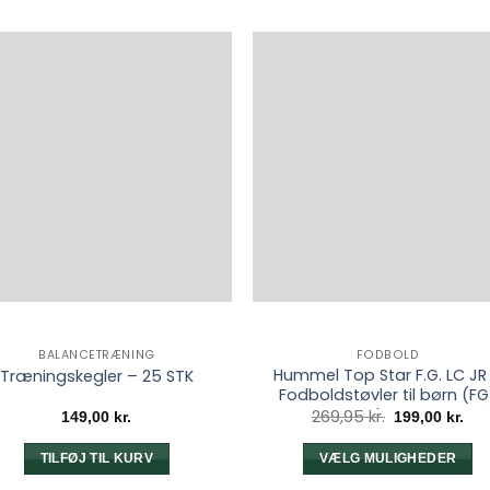
BALANCETRÆNING
FODBOLD
Hummel Top Star F.G. LC JR
Træningskegler – 25 STK
Fodboldstøvler til børn (FG
Dark Navy
Den
De
269,95
kr.
149,00
kr.
199,00
kr.
oprindelige
akt
pris
pri
var:
er:
TILFØJ TIL KURV
VÆLG MULIGHEDER
269,95 kr..
199,
Dette