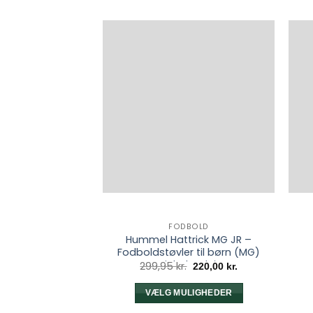
FODBOLD
Hummel Hattrick MG JR –
Fodboldstøvler til børn (MG)
Pink Flambè
Den
Den
299,95
kr.
220,00
kr.
oprindelige
aktuelle
pris
pris
var:
er:
VÆLG MULIGHEDER
299,95 kr..
220,00 kr..
Dette