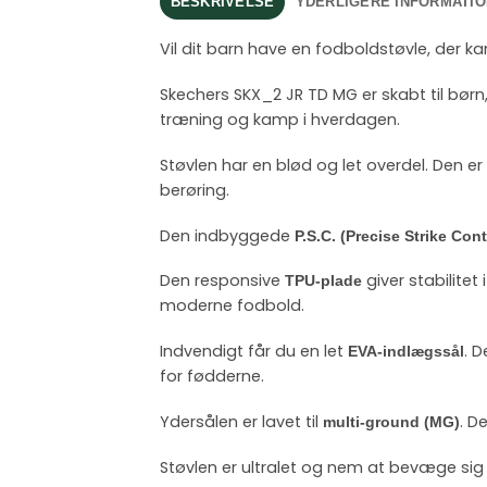
BESKRIVELSE
YDERLIGERE INFORMATIO
Vil dit barn have en fodboldstøvle, der ka
Skechers SKX_2 JR TD MG er skabt til børn
træning og kamp i hverdagen.
Støvlen har en blød og let overdel. Den er
berøring.
Den indbyggede
P.S.C. (Precise Strike Cont
Den responsive
giver stabilitet
TPU-plade
moderne fodbold.
Indvendigt får du en let
. 
EVA-indlægssål
for fødderne.
Ydersålen er lavet til
. D
multi-ground (MG)
Støvlen er ultralet og nem at bevæge sig i. 