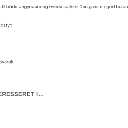
g til både begyndere og øvede spillere. Den giver en god bala
dstyr:
overalt.
ERESSERET I…