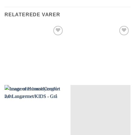
vare
vare
har
har
RELATEREDE VARER
flere
flere
varianter.
varianter.
Mulighederne
Mulighederne
kan
kan
vælges
vælges
på
på
varesiden
varesiden