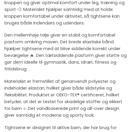
kroppen og giver optimal komfort under leg, træning og
sport 💨. Materialet hjælper samtidig med at holde
kroppen komfortabel under aktivitet, så tightsene kan
bruges både indendørs og udendørs.
Den mellemhøje talje giver en stabil og komfortabel
pasform omkring maven. Det brede elastiske bånd
hjælper tightsene med at blive siddende korrekt under
bevægelse 🔥. Den tætsiddende pasform giver støtte og
gør dem ideelle til gymnastik, dans, idræt, fitness og
fritidsbrug.
Materialet er fremstillet af genanvendt polyester og
indeholder elastan, hvilket giver både slidstyrke og
fleksibilitet. Produktet er OEKO-TEX® certificeret, hvilket
betyder, at det er testet for skadelige stoffer og sikkert
for børn ⭐. Det vandbaserede print og all-over design
giver samtidig et moderne og sporty look.
Tightsene er designet til aktive børn, der har brug for