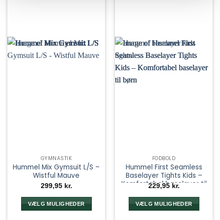
på
på
varesiden
varesiden
GYMNASTIK
FODBOLD
Hummel Mix Gymsuit L/S –
Hummel First Seamless
Wistful Mauve
Baselayer Tights Kids –
Komfortabel baselayer til
299,95
kr.
229,95
kr.
børn
VÆLG MULIGHEDER
VÆLG MULIGHEDER
Dette
Dette