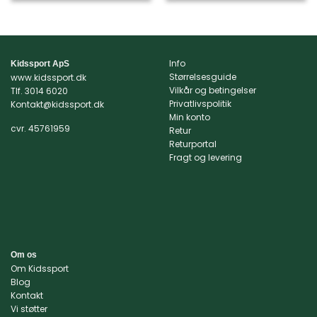
vare
vare
har
har
flere
flere
varianter.
varianter.
Info
Kidssport ApS
Mulighederne
Mulighederne
Størrelsesguide
www.kidssport.dk
kan
kan
Vilkår og betingelser
Tlf.
3014 6020
vælges
vælges
Privatlivspolitik
Kontakt@kidssport.dk
på
på
Min konto
varesiden
varesiden
cvr. 45761959
Retur
Returportal
Fragt og levering
Om os
Om Kidssport
Blog
Kontakt
Vi støtter