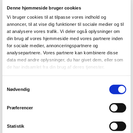
Denne hjemmeside bruger cookies
GYMNASTIK
GYMNASTIK
Hummel Mix Glitter Dress
Hummel Mix Mid Waist
Vi bruger cookies til at tilpasse vores indhold og
Kids
Tights – Lavender Mist
annoncer, til at vise dig funktioner til sociale medier og til
349,95
kr.
229,95
kr.
at analysere vores trafik. Vi deler også oplysninger om
VÆLG MULIGHEDER
VÆLG MULIGHEDER
din brug af vores hjemmeside med vores partnere inden
Dette
Dette
for sociale medier, annonceringspartnere og
vare
vare
analysepartnere. Vores partnere kan kombinere disse
har
har
data med andre oplysninger, du har givet dem, eller som
flere
flere
de har indsamlet fra din brug af deres tjenester.
varianter.
varianter.
Mulighederne
Mulighederne
kan
kan
Samtykkevalg
vælges
vælges
Nødvendig
på
på
varesiden
varesiden
Præferencer
Statistik