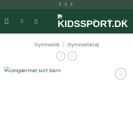
Fortsæt
til
indhold
Gymnastik
/
Gymnastiktøj