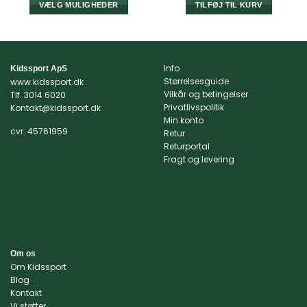
var:
er:
VÆLG MULIGHEDER
TILFØJ TIL KURV
269,95 kr..
215,00 kr..
Dette
vare
har
flere
Info
Kidssport ApS
varianter.
Størrelsesguide
www.kidssport.dk
Mulighederne
Vilkår og betingelser
Tlf.
3014 6020
kan
Privatlivspolitik
Kontakt@kidssport.dk
Min konto
vælges
cvr. 45761959
Retur
på
Returportal
varesiden
Fragt og levering
Om os
Om Kidssport
Blog
Kontakt
Vi støtter