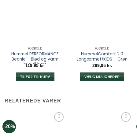
FODBOLD
FODBOLD
Hummel PERFORMANCE
HummelComfort 2.0
Beanie – Blød og varm
Langærmet/KIDS – Grøn
hue til børn
119,95
kr.
269,95
kr.
TILFØJ TIL KURV
VÆLG MULIGHEDER
Dette
vare
har
RELATEREDE VARER
flere
varianter.
Mulighederne
kan
-20%
vælges
på