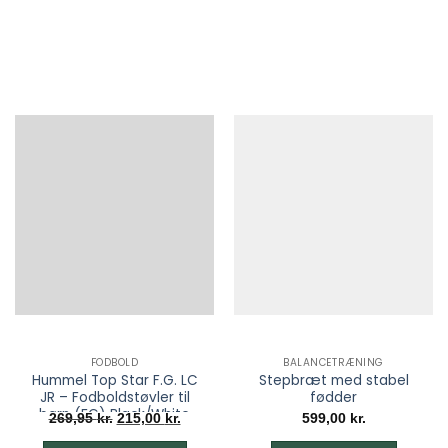
varesiden
FODBOLD
BALANCETRÆNING
Hummel Top Star F.G. LC
Stepbræt med stabel
JR – Fodboldstøvler til
fødder
børn (FG) Black/White
Den
Den
269,95
kr.
215,00
kr.
599,00
kr.
oprindelige
aktuelle
pris
pris