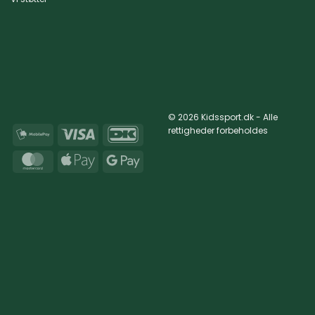
© 2026 Kidssport.dk - Alle
rettigheder forbeholdes
MobilePay
Visa
DanKort
MasterCard
Apple
Google
Pay
Pay