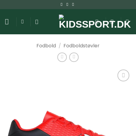
Fortsæt
til
indhold
Fodbold
/
Fodboldstøvler