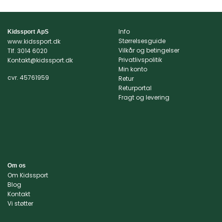
vare
har
flere
Info
Kidssport ApS
varianter.
Størrelsesguide
www.kidssport.dk
Mulighederne
Vilkår og betingelser
Tlf.
3014 6020
kan
Privatlivspolitik
Kontakt@kidssport.dk
Min konto
vælges
cvr. 45761959
Retur
på
Returportal
varesiden
Fragt og levering
Om os
Om Kidssport
Blog
Kontakt
Vi støtter