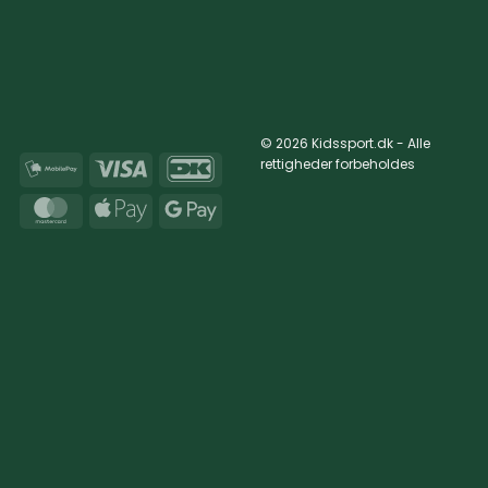
© 2026 Kidssport.dk - Alle
rettigheder forbeholdes
MobilePay
Visa
DanKort
MasterCard
Apple
Google
Pay
Pay