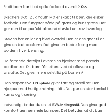
Er dit barn klar til at spille fodbold overalt? ⚽🔥
Skechers SKX_2 JR Youth MG er skabt til børn, der elsker
fodbold. Den fungerer både på græs og kunstgræs. Det
gør den til en perfekt allround støvle i en travl hverdag.
Støvlen har en let og blød overdel. Den er designet til at
give en tæt pasform. Det giver en bedre føling med
bolden i hver berøring.
De formede detaljer i overdelen hjælper med præcis
boldkontrol. Dit barn får lettere ved at aflevere og
afslutte. Det giver mere selvtillid på banen ⚡
Den responsive
giver fart og stabilitet. Den
TPU-plade
hjælper med hurtige retningsskift. Det gør en stor forskel i
kamp og træning.
Indvendigt finder du en let
. Den giver god
EVA-indlægssål
komfort gennem hele kampen. Det betyder, at dit barn