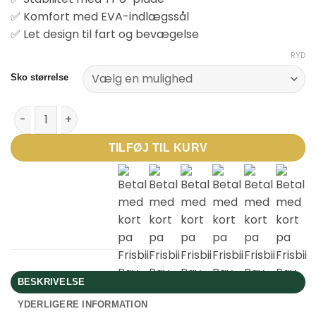
✅ Komfort med EVA-indlægssål
✅ Let design til fart og bevægelse
RYD
Sko størrelse
Skechers SKX 2 Junior MG - Rød antal
TILFØJ TIL KURV
BESKRIVELSE
YDERLIGERE INFORMATION