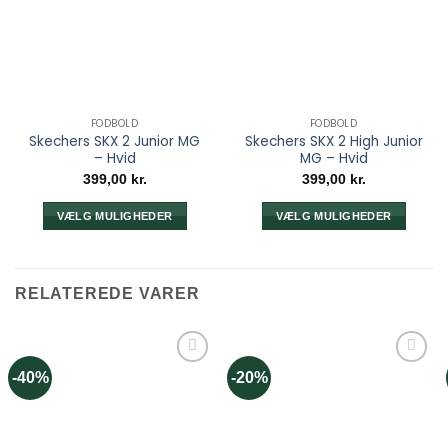
FODBOLD
FODBOLD
Skechers SKX 2 Junior MG
Skechers SKX 2 High Junior
– Hvid
MG – Hvid
399,00
kr.
399,00
kr.
VÆLG MULIGHEDER
VÆLG MULIGHEDER
Dette
Dette
vare
vare
har
har
RELATEREDE VARER
flere
flere
varianter.
varianter.
Mulighederne
Mulighederne
kan
kan
-40%
-20%
vælges
vælges
på
på
varesiden
varesiden