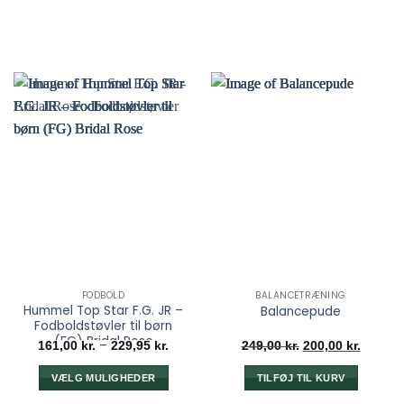
FODBOLD
BALANCETRÆNING
Hummel Top Star F.G. JR –
Balancepude
Fodboldstøvler til børn
(FG) Bridal Rose
Prisinterval:
Den
Den
–
161,00
kr.
229,95
kr.
249,00
kr.
200,00
kr.
161,00 kr.
oprindelige
aktuell
til
pris
pris
229,95 kr.
var:
er:
VÆLG MULIGHEDER
TILFØJ TIL KURV
249,00 kr..
200,00 
Dette