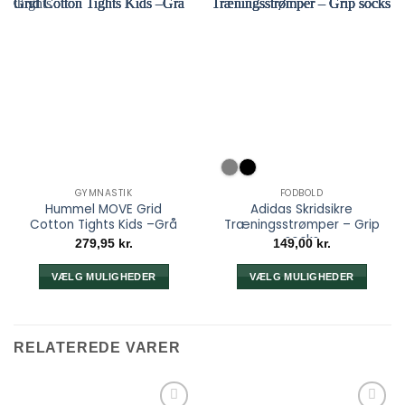
GYMNASTIK
FODBOLD
Hummel MOVE Grid
Adidas Skridsikre
Cotton Tights Kids –Grå
Træningsstrømper – Grip
socks
279,95
kr.
149,00
kr.
VÆLG MULIGHEDER
VÆLG MULIGHEDER
Dette
Dette
vare
vare
har
har
RELATEREDE VARER
flere
flere
varianter.
varianter.
Mulighederne
Mulighederne