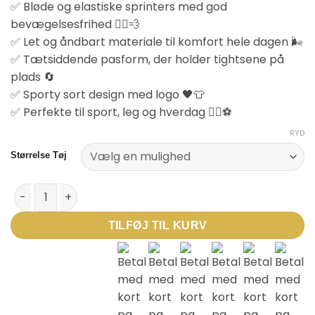
✅ Bløde og elastiske sprinters med god
pris
pris
bevægelsesfrihed 🏃‍♂️💨
var:
er:
✅ Let og åndbart materiale til komfort hele dagen 🌬️
249,95 kr..
149,95 kr..
✅ Tætsiddende pasform, der holder tightsene på
plads 🔄
✅ Sporty sort design med logo 🖤👕
✅ Perfekte til sport, leg og hverdag 🏃‍♀️⚽
RYD
Størrelse Tøj
Newline Kids Core Sprinters – korte løbetights til børn antal
TILFØJ TIL KURV