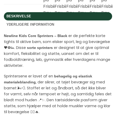
BESKRIVELSE
YDERLIGERE INFORMATION
er de perfekte korte
Newline Kids Core Sprinters – Black
tights til aktive børn, som elsker sport, leg og bevægelse
🖤⚽👟. Disse
er designet til at give optimal
sorte sprinters
komfort, fleksibilitet og støtte, uanset om det er til
fodboldtræning, løb, gymnastik eller hverdagens mange
aktiviteter.
Sprintersene er lavet af en
behagelig og elastisk
, der sikrer, at tøjet bevæger sig med
materialeblanding
barnet 🌬️💨. Stoffet er let og åndbart, så det ikke bliver
for varmt, selv når tempoet er højt, og samtidig føles det
blødt mod huden 📍✨. Den tætsiddende pasform giver
støtte, som hjælper med at holde muskler varme og klar
til bevægelse 🏃‍♂️🔥.