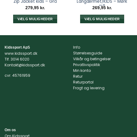
Zip Jacket kids – Grå
Langærmet/KIDS – Mørk
Blå
279,95
kr.
269,95
kr.
VÆLG MULIGHEDER
VÆLG MULIGHEDER
Dette
Dette
vare
vare
har
har
flere
flere
Info
Kidssport ApS
varianter.
varianter.
Størrelsesguide
www.kidssport.dk
Mulighederne
Mulighederne
Vilkår og betingelser
Tlf.
3014 6020
kan
kan
Privatlivspolitik
Kontakt@kidssport.dk
Min konto
vælges
vælges
cvr. 45761959
Retur
på
på
Returportal
varesiden
varesiden
Fragt og levering
Om os
Om Kidssport