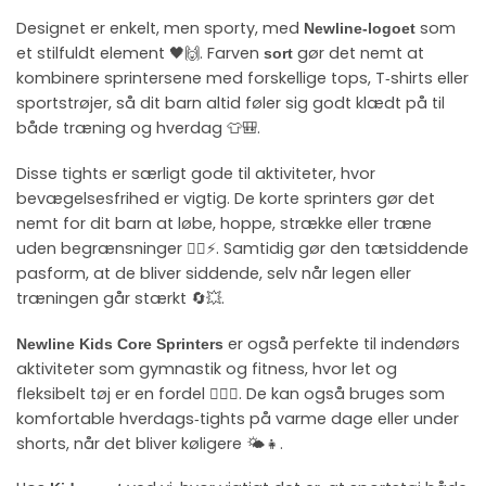
Designet er enkelt, men sporty, med
som
Newline‑logoet
et stilfuldt element 🖤🙌. Farven
gør det nemt at
sort
kombinere sprintersene med forskellige tops, T‑shirts eller
sportstrøjer, så dit barn altid føler sig godt klædt på til
både træning og hverdag 👕🎒.
Disse tights er særligt gode til aktiviteter, hvor
bevægelsesfrihed er vigtig. De korte sprinters gør det
nemt for dit barn at løbe, hoppe, strække eller træne
uden begrænsninger 🤸‍♀️⚡. Samtidig gør den tætsiddende
pasform, at de bliver siddende, selv når legen eller
træningen går stærkt 🔄💥.
er også perfekte til indendørs
Newline Kids Core Sprinters
aktiviteter som gymnastik og fitness, hvor let og
fleksibelt tøj er en fordel 🏋️‍♂️😊. De kan også bruges som
komfortable hverdags‑tights på varme dage eller under
shorts, når det bliver køligere 🌤️👧.