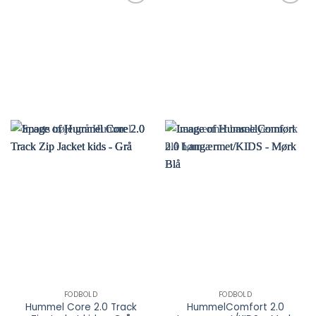
kan
kan
vælges
vælges
på
på
varesiden
varesiden
FODBOLD
FODBOLD
Hummel Core 2.0 Track
HummelComfort 2.0