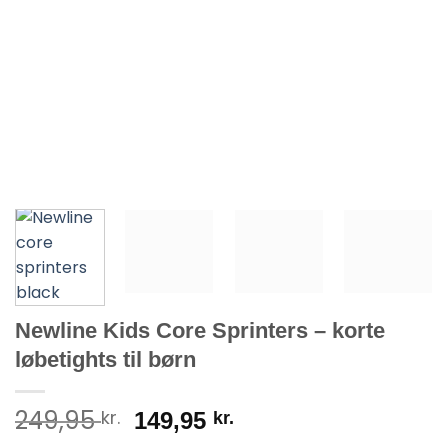
Newline Kids Core Sprinters – korte
løbetights til børn
249,95
kr.
Den
Den
149,95
kr.
oprindelige
aktuelle