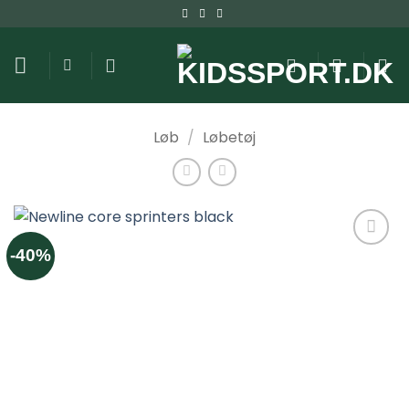
Fortsæt
til
indhold
Løb
/
Løbetøj
-40%