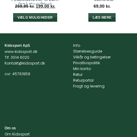
(FG) Black/Black
Den
Den
269,95
kr.
199,00
kr.
69,00
kr.
oprindelige
aktuelle
pris
pris
var:
er:
VÆLG MULIGHEDER
LÆS MERE
269,95 kr..
199,00 kr..
Dette
vare
har
flere
Info
Kidssport ApS
varianter.
Størrelsesguide
www.kidssport.dk
Mulighederne
Vilkår og betingelser
Tlf.
3014 6020
kan
Privatlivspolitik
Kontakt@kidssport.dk
Min konto
vælges
cvr. 45761959
Retur
på
Returportal
varesiden
Fragt og levering
Om os
Om Kidssport