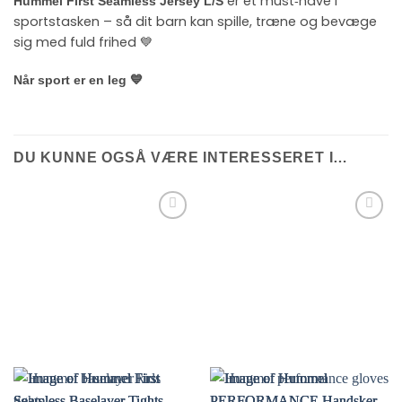
er et must‑have i
Hummel First Seamless Jersey L/S
sportstasken – så dit barn kan spille, træne og bevæge
sig med fuld frihed 💙
Når sport er en leg 💙
DU KUNNE OGSÅ VÆRE INTERESSERET I…