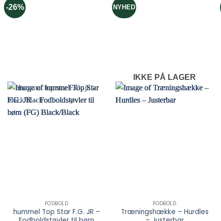
kan
kan
-26%
NYHED
vælges
vælges
på
på
varesiden
varesiden
IKKE PÅ LAGER
FODBOLD
FODBOLD
hummel Top Star F.G. JR –
Træningshække – Hurdles
Fodboldstøvler til børn
– Justerbar