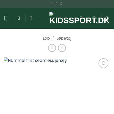
Fortsæt
til
indhold
Løb
/
Løbetøj