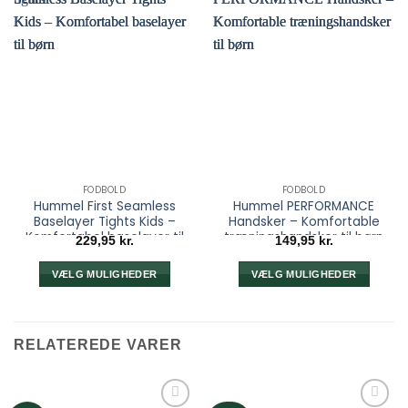
FODBOLD
FODBOLD
Hummel First Seamless
Hummel PERFORMANCE
Baselayer Tights Kids –
Handsker – Komfortable
Komfortabel baselayer til
træningshandsker til børn
229,95
kr.
149,95
kr.
børn
VÆLG MULIGHEDER
VÆLG MULIGHEDER
Dette
Dette
vare
vare
har
har
RELATEREDE VARER
flere
flere
varianter.
varianter.
Mulighederne
Mulighederne