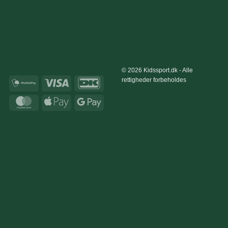
© 2026 Kidssport.dk - Alle
rettigheder forbeholdes
MobilePay
Visa
DanKort
MasterCard
Apple
Google
Pay
Pay