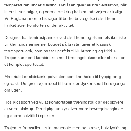
temperaturen under træning. Lynlåsen giver ekstra ventilation, når
intensiteten stiger, og varme omkring halsen, når vejret er køligt
🔥. Raglanærmerne bidrager til bedre bevægelse i skuldrene,
hvilket øger komforten under aktivitet.
Designet har kontrastpaneler ved skuldrene og Hummels ikoniske
vinkler langs ærmerne. Logoet på brystet giver et klassisk
teamsport-look, som passer perfekt til klubtræning og fritid ⭐.
Trøjen kan nemt kombineres med træningsbukser eller shorts for
et komplet sportssæt.
Materialet er slidstærkt polyester, som kan holde til hyppig brug
og vask. Det gør trøjen ideel til børn, der dyrker sport flere gange
om ugen.
Hos Kidssport ved vi, at komfortabelt træningstøj gør det sjovere
at være aktiv ❤️. Det rigtige udstyr giver mere bevægelsesglæde
og større selvtillid i sporten.
Trøjen er fremstillet i et let materiale med høj krave, halv lynlås og