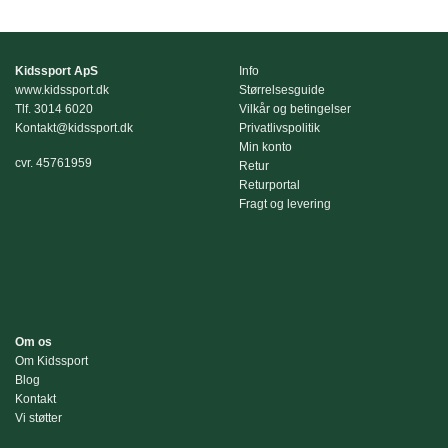
Dette
Dette
vare
vare
har
har
flere
flere
Kidssport ApS
Info
varianter.
varianter.
www.kidssport.dk
Størrelsesguide
Mulighederne
Mulighederne
Tlf.
3014 6020
Vilkår og betingelser
Kontakt@kidssport.dk
Privatlivspolitik
kan
kan
Min konto
vælges
vælges
cvr. 45761959
Retur
på
på
Returportal
varesiden
varesiden
Fragt og levering
Om os
Om Kidssport
Blog
Kontakt
Vi støtter