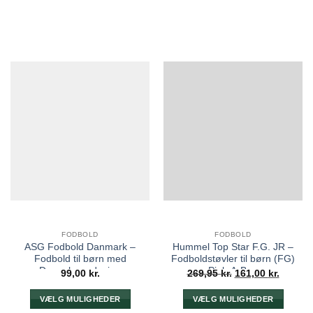
FODBOLD
FODBOLD
ASG Fodbold Danmark –
Hummel Top Star F.G. JR –
Fodbold til børn med
Fodboldstøvler til børn (FG)
Dannebrog design
Pink-A-Boo
Den
Den
99,00
kr.
269,95
kr.
161,00
kr.
oprindelige
aktuelle
pris
pris
VÆLG MULIGHEDER
VÆLG MULIGHEDER
var:
er:
269,95 kr..
161,00 k