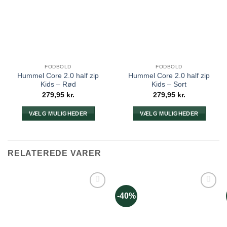
FODBOLD
FODBOLD
Hummel Core 2.0 half zip
Hummel Core 2.0 half zip
Kids – Rød
Kids – Sort
279,95
kr.
279,95
kr.
VÆLG MULIGHEDER
VÆLG MULIGHEDER
Dette
Dette
vare
vare
har
har
RELATEREDE VARER
flere
flere
varianter.
varianter.
Mulighederne
Mulighederne
kan
kan
-40%
vælges
vælges
på
på
varesiden
varesiden