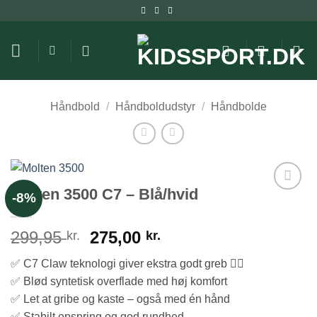
Fortsæt
til
indhold
Håndbold
/
Håndboldudstyr
/
Håndbolde
Molten 3500 C7 – Blå/hvid
-8%
Den
Den
299,95
275,00
kr.
kr.
oprindelige
aktuelle
✅ C7 Claw teknologi giver ekstra godt greb 🤾‍♂️
pris
pris
✅ Blød syntetisk overflade med høj komfort
var:
er:
✅ Let at gribe og kaste – også med én hånd
299,95 kr..
275,00 kr..
✅ Stabilt opspring og god rundhed