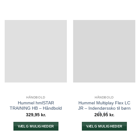
HÅNDBOLD
HÅNDBOLD
Hummel hmlSTAR
Hummel Multiplay Flex LC
TRAINING HB – Håndbold
JR – Indendørssko til børn
Dahlia
329,95
kr.
269,95
kr.
VÆLG MULIGHEDER
VÆLG MULIGHEDER
Dette
Dette