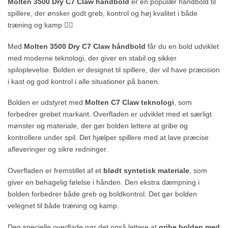
Molten 3500 Dry C7 Claw håndbold
er en populær håndbold til
spillere, der ønsker godt greb, kontrol og høj kvalitet i både
træning og kamp 🤾‍♂️
Med
Molten 3500 Dry C7 Claw håndbold
får du en bold udviklet
med moderne teknologi, der giver en stabil og sikker
spiloplevelse. Bolden er designet til spillere, der vil have præcision
i kast og god kontrol i alle situationer på banen.
Bolden er udstyret med
Molten C7 Claw teknologi
, som
forbedrer grebet markant. Overfladen er udviklet med et særligt
mønster og materiale, der gør bolden lettere at gribe og
kontrollere under spil. Det hjælper spillere med at lave præcise
afleveringer og sikre redninger.
Overfladen er fremstillet af et
blødt syntetisk materiale
, som
giver en behagelig følelse i hånden. Den ekstra dæmpning i
bolden forbedrer både greb og boldkontrol. Det gør bolden
velegnet til både træning og kamp.
Den specielle overflade gør det også lettere at
gribe bolden med