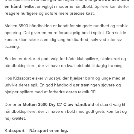
én hånd
, hvilket er vigtigt i moderne håndbold. Spillere kan derfor
reagere hurtigere og udføre mere præcise kast.
Molten 3500 håndbolden er kendt for sin gode rundhed og stabile
opspring. Det giver en mere forudsigelig bold i spillet. Den solide
konstruktion sikrer samtidig lang holdbarhed, selv ved intensiv
træning.
Bolden er derfor et godt valg for både klubspillere, skoleidræt og
håndboldspillere, der vil have en kvalitetsbold til daglig træning.
Hos Kidssport elsker vi udstyr, der hjælper børn og unge med at
udvikle deres spil. En god håndbold gør træningen sjovere og
hjælper spillere med at forbedre deres teknik 🤾‍♂️
Derfor er
Molten 3500 Dry C7 Claw håndbold
et stærkt valg til
håndboldspillere, der vil have en bold med godt greb, komfort og
høj kvalitet.
Kidssport – Når sport er en leg.