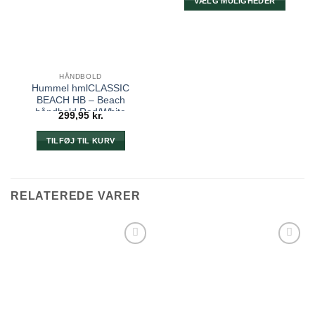
VÆLG MULIGHEDER
Dette
vare
har
flere
varianter.
HÅNDBOLD
Hummel hmlCLASSIC
Mulighederne
BEACH HB – Beach
kan
håndbold Red/White
299,95
kr.
vælges
på
TILFØJ TIL KURV
varesiden
RELATEREDE VARER