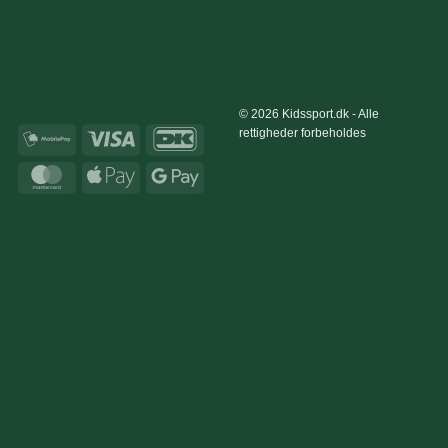
© 2026 Kidssport.dk - Alle
rettigheder forbeholdes
MobilePay
Visa
DanKort
MasterCard
Apple
Google
Pay
Pay