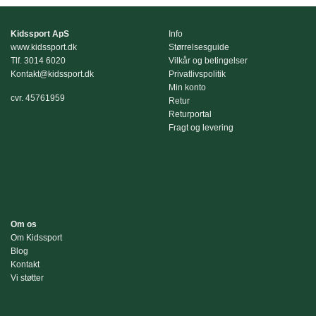
vare
vare
har
har
flere
flere
Kidssport ApS
Info
varianter.
varianter.
www.kidssport.dk
Størrelsesguide
Mulighederne
Mulighederne
Tlf.
3014 6020
Vilkår og betingelser
Kontakt@kidssport.dk
Privatlivspolitik
kan
kan
Min konto
vælges
vælges
cvr. 45761959
Retur
på
på
Returportal
varesiden
varesiden
Fragt og levering
Om os
Om Kidssport
Blog
Kontakt
Vi støtter