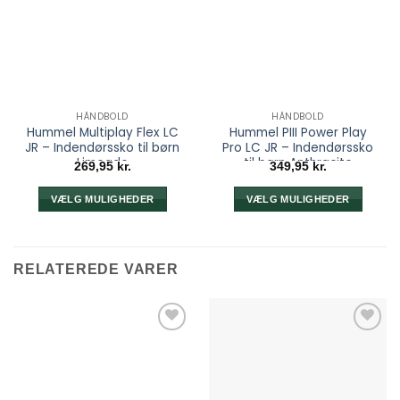
HÅNDBOLD
HÅNDBOLD
Hummel Multiplay Flex LC
Hummel PIII Power Play
JR – Indendørssko til børn
Pro LC JR – Indendørssko
Limeade
til børn Anthracite
269,95
kr.
349,95
kr.
VÆLG MULIGHEDER
VÆLG MULIGHEDER
Dette
Dette
vare
vare
har
har
RELATEREDE VARER
flere
flere
varianter.
varianter.
Mulighederne
Mulighederne
kan
kan
vælges
vælges
på
på
varesiden
varesiden