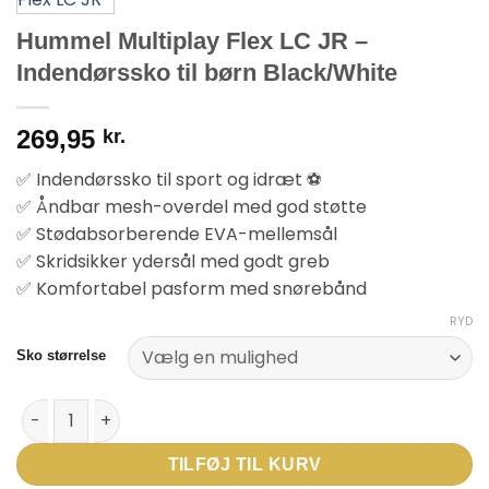
Hummel Multiplay Flex LC JR –
Indendørssko til børn Black/White
269,95
kr.
✅ Indendørssko til sport og idræt ⚽
✅ Åndbar mesh-overdel med god støtte
✅ Stødabsorberende EVA-mellemsål
✅ Skridsikker ydersål med godt greb
✅ Komfortabel pasform med snørebånd
RYD
Sko størrelse
Hummel Multiplay Flex LC JR – Indendørssko til børn Black/Whi
TILFØJ TIL KURV