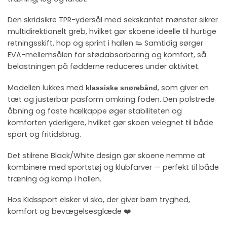
Den skridsikre TPR-ydersål med sekskantet mønster sikrer
multidirektionelt greb, hvilket gør skoene ideelle til hurtige
retningsskift, hop og sprint i hallen 👟 Samtidig sørger
EVA-mellemsålen for stødabsorbering og komfort, så
belastningen på fødderne reduceres under aktivitet.
Modellen lukkes med
, som giver en
klassiske snørebånd
tæt og justerbar pasform omkring foden. Den polstrede
åbning og faste hælkappe øger stabiliteten og
komforten yderligere, hvilket gør skoen velegnet til både
sport og fritidsbrug.
Det stilrene Black/White design gør skoene nemme at
kombinere med sportstøj og klubfarver — perfekt til både
træning og kamp i hallen.
Hos Kidssport elsker vi sko, der giver børn tryghed,
komfort og bevægelsesglæde ❤️