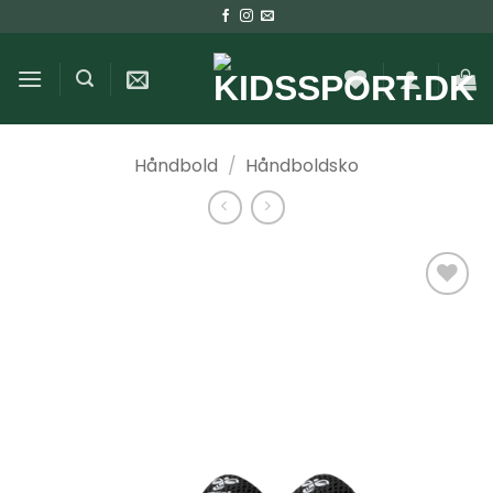
Fortsæt
til
indhold
Håndbold
/
Håndboldsko