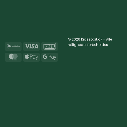
© 2026 Kidssport.dk - Alle
rettigheder forbeholdes
MobilePay
Visa
DanKort
MasterCard
Apple
Google
Pay
Pay