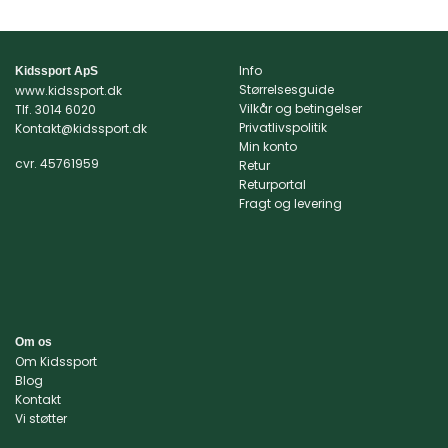
Info
Kidssport ApS
Størrelsesguide
www.kidssport.dk
Vilkår og betingelser
Tlf.
3014 6020
Privatlivspolitik
Kontakt@kidssport.dk
Min konto
cvr. 45761959
Retur
Returportal
Fragt og levering
Om os
Om Kidssport
Blog
Kontakt
Vi støtter