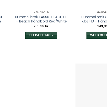
HÅNDBOLD
HÅNDB
CE
Hummel hmlCLASSIC BEACH HB
Hummel hmlCL
n
– Beach håndbold Red/White
KIDS HB – Hånd
Burgundy
299,95
kr.
149,9
TILFØJ TIL KURV
VÆLG MUL
D
v
h
f
v
e
M
k
v
v