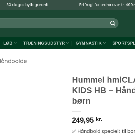
30 dages byttegaranti
fragt for ordrer over kr. 499,
Fri
LØB
TRÆNINGSUDSTYR
GYMNASTIK
SPORTSP
Håndbolde
Hummel hmlCL
KIDS HB – Håndb
børn
249,95
kr.
✅ Håndbold specielt til børn 