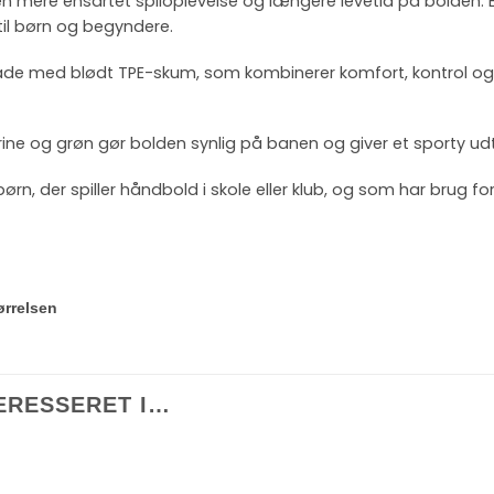
 mere ensartet spiloplevelse og længere levetid på bolden. Bo
 til børn og begyndere.
de med blødt TPE-skum, som kombinerer komfort, kontrol og sli
rine og grøn gør bolden synlig på banen og giver et sporty udt
ørn, der spiller håndbold i skole eller klub, og som har brug fo
ørrelsen
ERESSERET I…