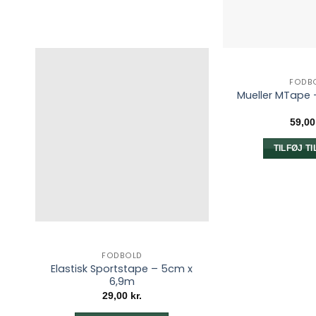
FODB
Mueller MTape 
59,0
TILFØJ T
FODBOLD
Elastisk Sportstape – 5cm x
6,9m
29,00
kr.
elle