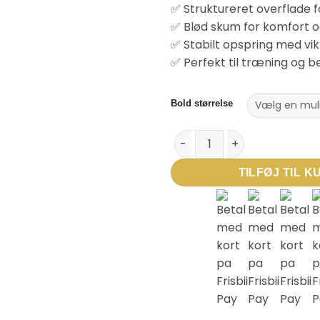
✅ Struktureret overflade 
✅ Blød skum for komfort o
✅ Stabilt opspring med vi
✅ Perfekt til træning og 
Bold størrelse
Hummel hmlCLASSIC KIDS HB – 
TILFØJ TIL K