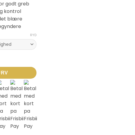
for godt greb
g kontrol
klet blære
begyndere
RYD
Håndbold til børn antal
URV