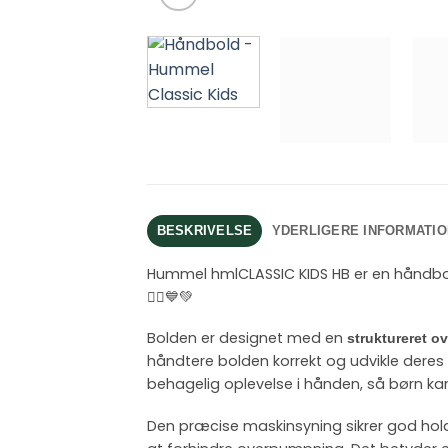
BESKRIVELSE
YDERLIGERE INFORMATIO
Hummel hmlCLASSIC KIDS HB er en håndbold 
🤾‍♂️💙💚
Bolden er designet med en
struktureret ov
håndtere bolden korrekt og udvikle deres
behagelig oplevelse i hånden, så børn ka
Den præcise maskinsyning sikrer god hold