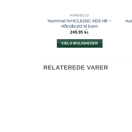
HÅNDBOLD
Hummel hmlCLASSIC KIDS HB –
Hu
Håndbold til børn
Orange/Red/Green
249,95
kr.
VÆLG MULIGHEDER
Dette
vare
har
RELATEREDE VARER
flere
varianter.
Mulighederne
kan
vælges
på
varesiden