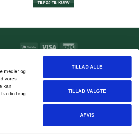
TILFØJ TIL KURV
00 kr..
MobilePay
Visa
DanKort
MasterCard
Apple
Google
Pay
Pay
TILLAD ALLE
ale medier og
ed vores
re kan
TILLAD VALGTE
fra din brug
AFVIS