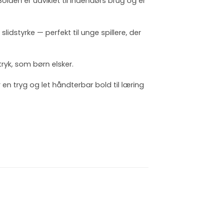
lden er udviklet til indendørs brug og er
dstyrke — perfekt til unge spillere, der
ryk, som børn elsker.
r en tryg og let håndterbar bold til læring