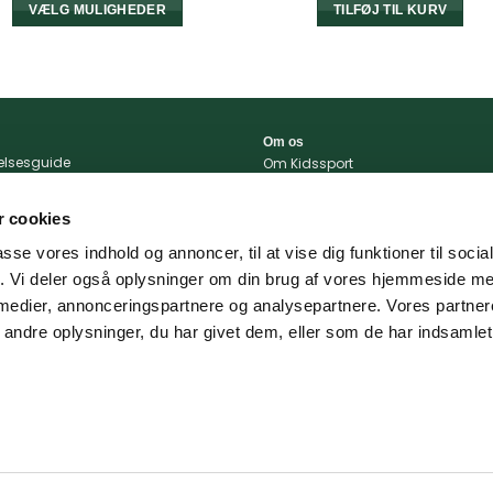
var:
er:
VÆLG MULIGHEDER
TILFØJ TIL KURV
249,00 kr..
200,
Dette
vare
har
flere
varianter.
Om os
relsesguide
Mulighederne
Om Kidssport
r og betingelser
Blog
kan
tlivspolitik
Kontakt
vælges
 cookies
konto
Vi støtter
på
passe vores indhold og annoncer, til at vise dig funktioner til soci
varesiden
portal
fik. Vi deler også oplysninger om din brug af vores hjemmeside m
 og levering
 medier, annonceringspartnere og analysepartnere. Vores partne
ndre oplysninger, du har givet dem, eller som de har indsamlet 