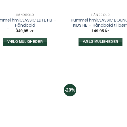
HÅNDBOLD
HÅNDBOLD
mmel hmlCLASSIC ELITE HB –
Hummel hmlCLASSIC BOUN
Håndbold
KIDS HB – Håndbold til bør
Yellow/Marine/Orange
Light Green/Green
349,95
kr.
149,95
kr.
VÆLG MULIGHEDER
VÆLG MULIGHEDER
Dette
Dette
vare
vare
har
har
flere
flere
varianter.
varianter.
Mulighederne
Mulighedern
kan
kan
-20%
vælges
vælges
på
på
varesiden
varesiden