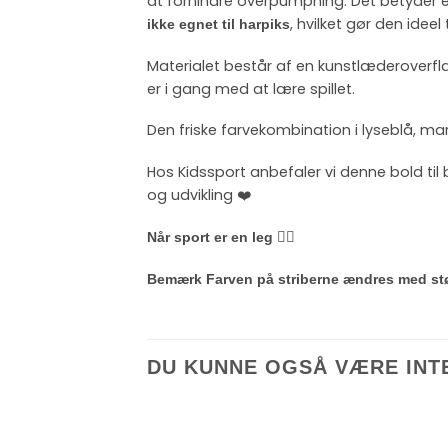
at forhindre overpumpning. Det betyder en
, hvilket gør den ideel
ikke egnet til harpiks
Materialet består af en kunstlæderoverfla
er i gang med at lære spillet.
Den friske farvekombination i lyseblå, ma
Hos Kidssport anbefaler vi denne bold til b
og udvikling ❤️
Når sport er en leg 🤾‍♀️
Bemærk Farven på striberne ændres med st
DU KUNNE OGSÅ VÆRE INT