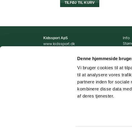
TILFØJ TIL KURV
Info
Kidssport ApS
Stør
www.kidssport.dk
Vilkå
Tlf.
3014 6020
Priva
Kontakt@kidssport.dk
Denne hjemmeside bruger
Min 
cvr. 45761959
Retur
Vi bruger cookies til at til
Retur
til at analysere vores tra
Fragt
partnere inden for sociale
kombinere disse data med a
af deres tjenester.
© 2026 Kidssport.dk - Alle rettigheder forbeholdes