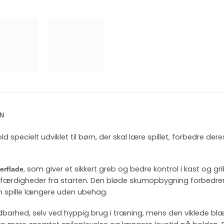
N
specielt udviklet til børn, der skal lære spillet, forbedre der
, som giver et sikkert greb og bedre kontrol i kast og gri
erflade
 færdigheder fra starten. Den bløde skumopbygning forbedrer
n spille længere uden ubehag.
barhed, selv ved hyppig brug i træning, mens den viklede blæ