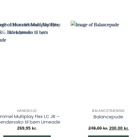
HÅNDBOLD
BALANCETRÆNING
mmel Multiplay Flex LC JR –
Balancepude
dendørssko til børn Limeade
Den
Den
269,95
kr.
249,00
kr.
200,00
kr.
oprindelige
aktu
pris
pris