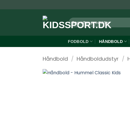
Fortsæt
til
indhold
Søg
efter:
FODBOLD
HÅNDBOLD
Håndbold
/
Håndboldudstyr
/