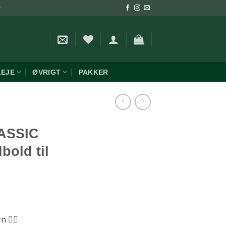
-
LEJE
ØVRIGT
PAKKER
ASSIC
old til
🤾‍♂️