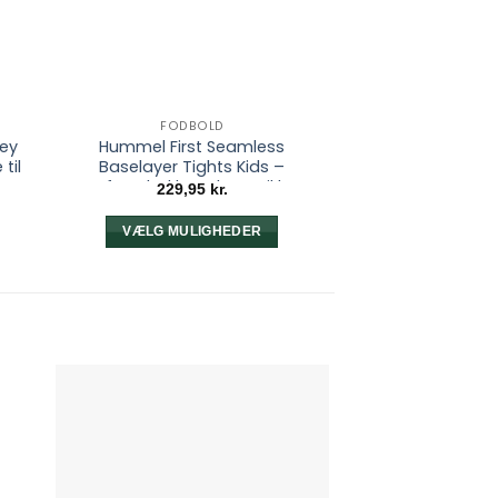
FODBOLD
sey
Hummel First Seamless
til
Baselayer Tights Kids –
Komfortabel baselayer til børn
229,95
kr.
VÆLG MULIGHEDER
Dette
vare
har
flere
varianter.
e
Mulighederne
kan
vælges
på
varesiden