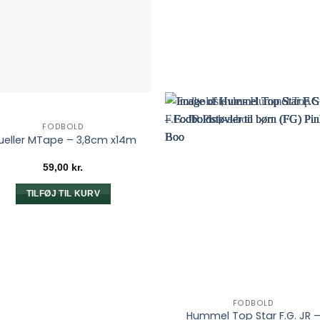
FODBOLD
ueller MTape – 3,8cm x14m
59,00
kr.
TILFØJ TIL KURV
FODBOLD
Hummel Top Star F.G. JR 