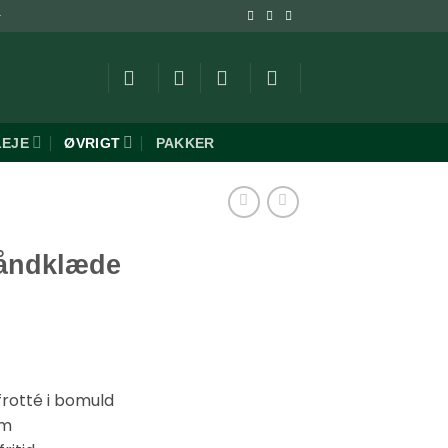
-
LEJE
ØVRIGT
PAKKER
håndklæde
rotté i bomuld
cm