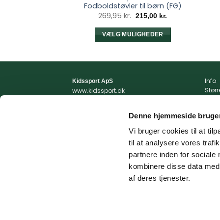
Fodboldstøvler til børn (FG)
Surf The Web
Den
Den
269,95
kr.
215,00
kr.
oprindelige
aktuelle
pris
pris
var:
er:
VÆLG MULIGHEDER
269,95 kr..
215,00 kr..
Dette
vare
har
flere
Info
Kidssport ApS
Stør
www.kidssport.dk
varianter.
Vilkå
Tlf.
3014 6020
Mulighederne
Priva
Kontakt@kidssport.dk
kan
Denne hjemmeside bruger
Min 
vælges
cvr. 45761959
Retur
Vi bruger cookies til at til
på
Retur
til at analysere vores tra
Fragt
varesiden
partnere inden for sociale
kombinere disse data med a
af deres tjenester.
© 2026 Kidssport.dk - Alle rettigheder forbeholdes