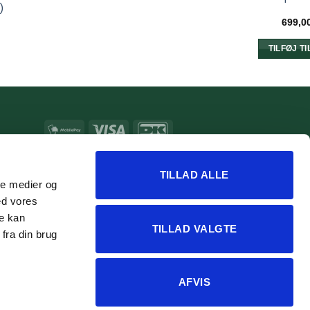
)
n
699,0
uelle
s
TILFØJ T
00 kr..
MobilePay
Visa
DanKort
e
MasterCard
Apple
Google
Pay
Pay
TILLAD ALLE
ale medier og
ed vores
re kan
TILLAD VALGTE
fra din brug
AFVIS