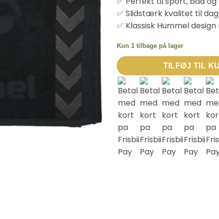
✅ Perfekt til sport, bad og f
✅ Slidstærk kvalitet til dag
✅ Klassisk Hummel design
Kun 1 tilbage på lager
TILFØJ TIL K