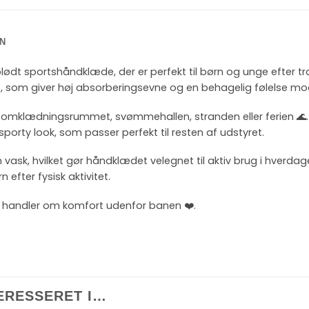
N
blødt sportshåndklæde, der er perfekt til børn og unge efter 
té, som giver høj absorberingsevne og en behagelig følelse m
til omklædningsrummet, svømmehallen, stranden eller ferien 
sporty look, som passer perfekt til resten af udstyret.
 vask, hvilket gør håndklædet velegnet til aktiv brug i hverdag
efter fysisk aktivitet.
å handler om komfort udenfor banen ❤️.
ERESSERET I…