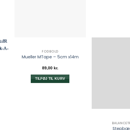
FODBOLD
Mueller MTape – 5cm x14m
89,00
kr.
TILFØJ TIL KURV
BALANCET
–
Stepbæn