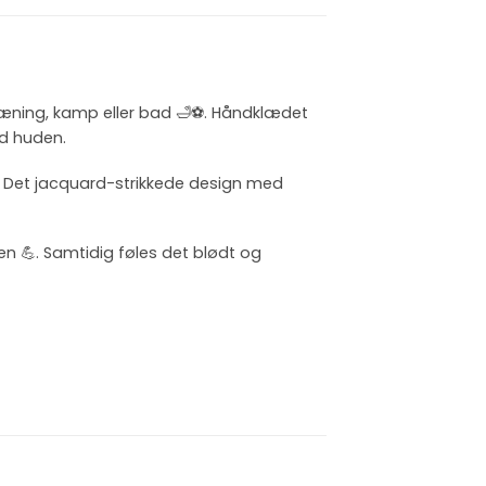
træning, kamp eller bad 🛁⚽️. Håndklædet
od huden.
. Det jacquard-strikkede design med
en 💪. Samtidig føles det blødt og