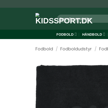
Fortsæt
til
indhold
Søg
efter:
FODBOLD
HÅNDBOLD
Fodbold
/
Fodboldudstyr
/
Fod