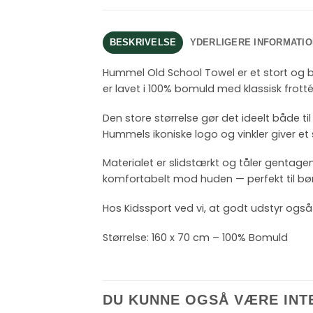
BESKRIVELSE
YDERLIGERE INFORMATIO
Hummel Old School Towel
er et stort og 
er lavet i 100% bomuld med klassisk frot
Den store størrelse gør det ideelt både 
Hummels ikoniske logo og vinkler giver et 
Materialet er slidstærkt og tåler gentagen
komfortabelt mod huden — perfekt til børn 
Hos Kidssport ved vi, at godt udstyr ogs
Størrelse: 160 x 70 cm – 100% Bomuld
DU KUNNE OGSÅ VÆRE INT