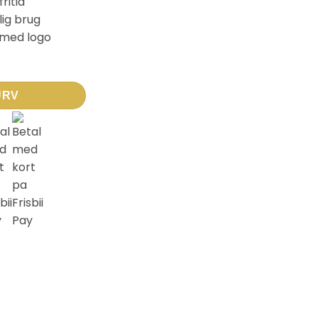
ritid
lig brug
 med logo
URV