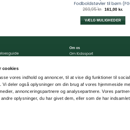
Fodboldstøvler til børn (FG
Pink-A-Boo
Den
De
269,95
kr.
161,00
kr.
oprindelige
akt
pris
pri
var:
er:
VÆLG MULIGHEDER
269,95 kr..
161,
Dette
vare
har
flere
Om os
relsesguide
Om Kidssport
varianter.
r og betingelser
Blog
Mulighedern
tlivspolitik
Kontakt
kan
 cookies
konto
Vi støtter
vælges
passe vores indhold og annoncer, til at vise dig funktioner til soci
på
portal
fik. Vi deler også oplysninger om din brug af vores hjemmeside m
 og levering
varesiden
 medier, annonceringspartnere og analysepartnere. Vores partne
ndre oplysninger, du har givet dem, eller som de har indsamlet 