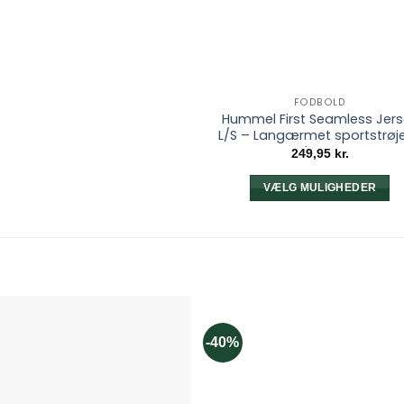
FODBOLD
Hummel First Seamless Jer
L/S – Langærmet sportstrøje 
børn
249,95
kr.
VÆLG MULIGHEDER
Dette
vare
har
flere
varianter.
Mulighedern
kan
-40%
vælges
på
varesiden