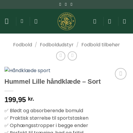
Fortsæt
til
indhold
Fodbold
/
Fodboldudstyr
/
Fodbold tilbehør
Hummel Lille håndklæde – Sort
199,95
kr.
✅ Blødt og absorberende bomuld
✅ Praktisk størrelse til sportstasken
✅ Ophængsstropper i begge ender
✅ Perfekt til træning, bad og fritid