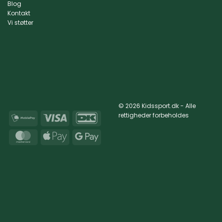
Blog
Kontakt
Vi støtter
© 2026 Kidssport.dk - Alle
rettigheder forbeholdes
MobilePay
Visa
DanKort
MasterCard
Apple
Google
Pay
Pay