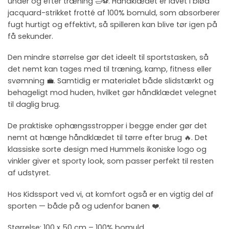
under og efter træning 🛁⚽️. Håndklædet er lavet i blød
jacquard-strikket frotté af 100% bomuld, som absorberer
fugt hurtigt og effektivt, så spilleren kan blive tør igen på
få sekunder.
Den mindre størrelse gør det ideelt til sportstasken, så
det nemt kan tages med til træning, kamp, fitness eller
svømning 💼. Samtidig er materialet både slidstærkt og
behageligt mod huden, hvilket gør håndklædet velegnet
til daglig brug.
De praktiske ophængsstropper i begge ender gør det
nemt at hænge håndklædet til tørre efter brug 🔥. Det
klassiske sorte design med Hummels ikoniske logo og
vinkler giver et sporty look, som passer perfekt til resten
af udstyret.
Hos Kidssport ved vi, at komfort også er en vigtig del af
sporten — både på og udenfor banen ❤️.
Størrelse: 100 x 50 cm – 100% bomuld