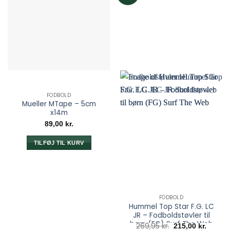
på
varesiden
FODBOLD
Mueller MTape – 5cm
x14m
89,00
kr.
TILFØJ TIL KURV
FODBOLD
Hummel Top Star F.G. LC
JR – Fodboldstøvler til
børn (FG) Surf The Web
Den
Den
269,95
kr.
215,00
kr.