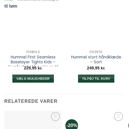
FODBOLD
DIVERSE
Hummel First Seamless
Hummel stort håndklæde
Baselayer Tights Kids –
– Sort
Komfortabel baselayer til
229,95
kr.
249,95
kr.
børn
VÆLG MULIGHEDER
TILFØJ TIL KURV
Dette
vare
har
RELATEREDE VARER
flere
varianter.
Mulighederne
kan
-20%
vælges