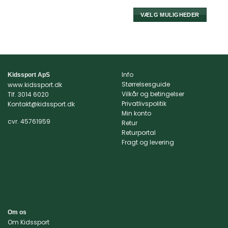
oprindelige
aktuel
pris
pris
var:
er:
VÆLG MULIGHEDER
269,95 kr..
215,00 k
Dette
vare
har
flere
varianter.
Info
Kidssport ApS
Mulighederne
Størrelsesguide
www.kidssport.dk
kan
Vilkår og betingelser
Tlf.
3014 6020
vælges
Privatlivspolitik
Kontakt@kidssport.dk
på
Min konto
cvr. 45761959
varesiden
Retur
Returportal
Fragt og levering
Om os
Om Kidssport