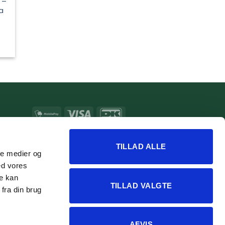
 –
a
e
MobilePay
Visa
DanKort
MasterCard
Apple
Google
Pay
Pay
TILLAD ALLE
ale medier og
ed vores
re kan
TILLAD VALGTE
fra din brug
AFVIS