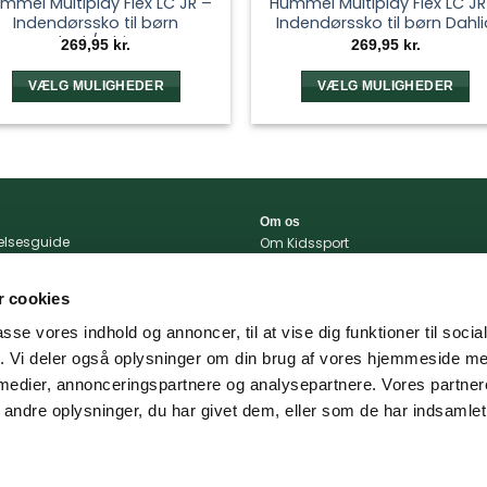
mmel Multiplay Flex LC JR –
Hummel Multiplay Flex LC JR
Indendørssko til børn
Indendørssko til børn Dahli
Black/White
269,95
kr.
269,95
kr.
VÆLG MULIGHEDER
VÆLG MULIGHEDER
Dette
Dette
vare
vare
har
har
flere
flere
varianter.
varianter.
Om os
Mulighederne
Mulighedern
relsesguide
Om Kidssport
kan
kan
r og betingelser
Blog
tlivspolitik
Kontakt
vælges
vælges
 cookies
konto
Vi støtter
på
på
passe vores indhold og annoncer, til at vise dig funktioner til soci
varesiden
varesiden
portal
fik. Vi deler også oplysninger om din brug af vores hjemmeside m
 og levering
 medier, annonceringspartnere og analysepartnere. Vores partne
ndre oplysninger, du har givet dem, eller som de har indsamlet 