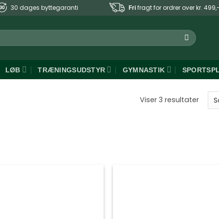
30 dages byttegaranti
fragt for ordrer over kr. 499,
Fri
LØB
TRÆNINGSUDSTYR
GYMNASTIK
SPORTSP
Sorte
Viser 3 resultater
efter
popul