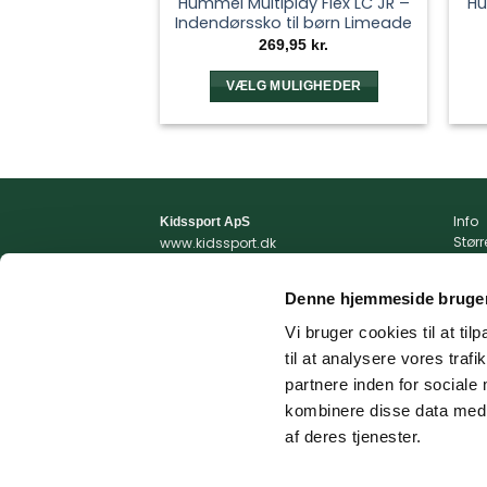
Hummel Multiplay Flex LC JR –
Hu
Indendørssko til børn Limeade
269,95
kr.
VÆLG MULIGHEDER
Dette
vare
har
flere
varianter.
Info
Kidssport ApS
Mulighederne
Stør
www.kidssport.dk
kan
Vilkå
Tlf.
3014 6020
Priva
Kontakt@kidssport.dk
vælges
Denne hjemmeside bruger
Min 
på
cvr. 45761959
Retur
Vi bruger cookies til at til
varesiden
Retur
til at analysere vores tra
Fragt
partnere inden for sociale
kombinere disse data med a
af deres tjenester.