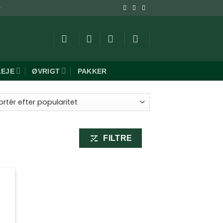
-
LEJE
ØVRIGT
PAKKER
ret
aritet
FILTRE