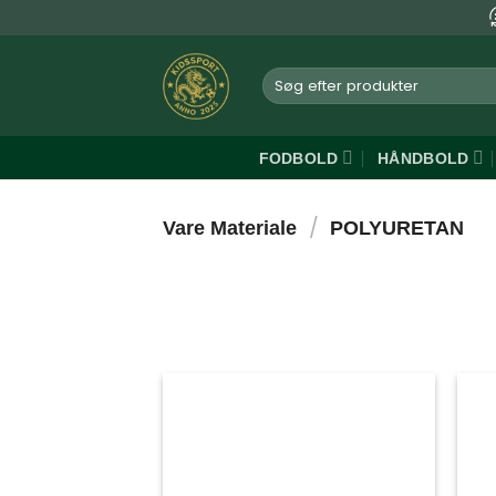
Fortsæt
til
indhold
Søg
efter:
FODBOLD
HÅNDBOLD
/
Vare Materiale
POLYURETAN