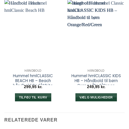
HÅNDBOLD
HÅNDBOLD
Hummel hmlCLASSIC
Hummel hmlCLASSIC KIDS
BEACH HB – Beach
HB – Håndbold til børn
håndbold Red/White
Orange/Red/Green
299,95
kr.
249,95
kr.
TILFØJ TIL KURV
VÆLG MULIGHEDER
Dette
vare
har
RELATEREDE VARER
flere
varianter.