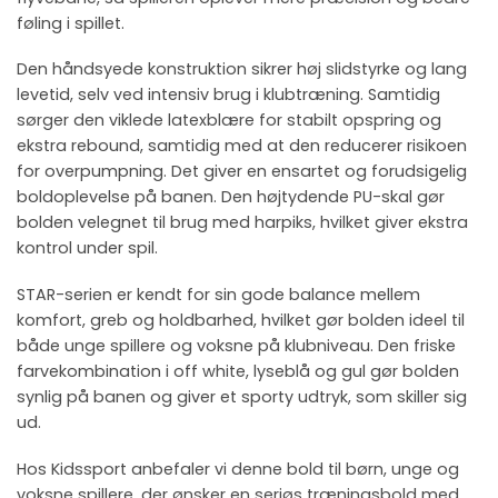
føling i spillet.
Den håndsyede konstruktion sikrer høj slidstyrke og lang
levetid, selv ved intensiv brug i klubtræning. Samtidig
sørger den viklede latexblære for stabilt opspring og
ekstra rebound, samtidig med at den reducerer risikoen
for overpumpning. Det giver en ensartet og forudsigelig
boldoplevelse på banen. Den højtydende PU-skal gør
bolden velegnet til brug med harpiks, hvilket giver ekstra
kontrol under spil.
STAR-serien er kendt for sin gode balance mellem
komfort, greb og holdbarhed, hvilket gør bolden ideel til
både unge spillere og voksne på klubniveau. Den friske
farvekombination i off white, lyseblå og gul gør bolden
synlig på banen og giver et sporty udtryk, som skiller sig
ud.
Hos Kidssport anbefaler vi denne bold til børn, unge og
voksne spillere, der ønsker en seriøs træningsbold med