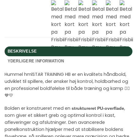
BESKRIVELSE
YDERLIGERE INFORMATION
Hummel hmlSTAR TRAINING HB er en kvalitets håndbold,
udviklet til spillere, der ønsker høj kontrol, holdbarhed og
en professionel boldfølelse til både træning og kamp 🤾‍♂️
💙💛
Bolden er konstrueret med en
,
struktureret PU-overflade
som giver et sikkert greb og optimal kontrol i kast,
afleveringer og afslutninger. Den avancerede
panelkonstruktion hjælper med at stabilisere boldens
flyvebane, så spilleren oplever mere præcision og bedre