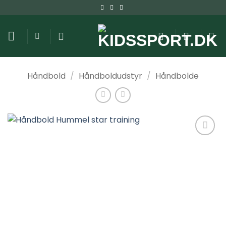
Fortsæt
til
indhold
Håndbold
/
Håndboldudstyr
/
Håndbolde