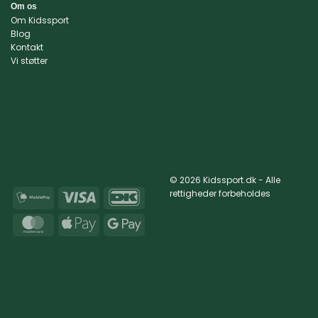
Om os
Om Kidssport
Blog
Kontakt
Vi støtter
© 2026 Kidssport.dk - Alle
rettigheder forbeholdes
MobilePay
Visa
DanKort
MasterCard
Apple
Google
Pay
Pay