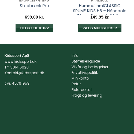
BALANCETRÆNING
HÅNDBOLD
Hummel hmlCLASSIC
Stepbænk Pro
SPUME KIDS HB – Håndbold
til børn Burgundy/Yellow
699,00
kr.
149,95
kr.
TILFØJ TIL KURV
VÆLG MULIGHEDER
Dette
vare
har
flere
Info
Kidssport ApS
varianter.
Størrelsesguide
www.kidssport.dk
Mulighederne
Vilkår og betingelser
Tlf.
3014 6020
kan
Privatlivspolitik
Kontakt@kidssport.dk
Min konto
vælges
cvr. 45761959
Retur
på
Returportal
varesiden
Fragt og levering