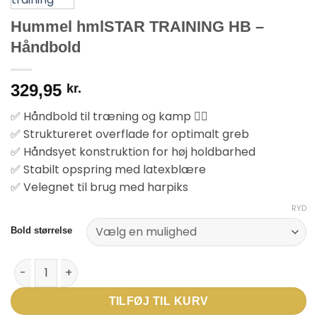
Hummel hmlSTAR TRAINING HB –
Håndbold
329,95
kr.
✅ Håndbold til træning og kamp 🤾‍♂️
✅ Struktureret overflade for optimalt greb
✅ Håndsyet konstruktion for høj holdbarhed
✅ Stabilt opspring med latexblære
✅ Velegnet til brug med harpiks
RYD
Bold størrelse
Hummel hmlSTAR TRAINING HB – Håndbold antal
TILFØJ TIL KURV