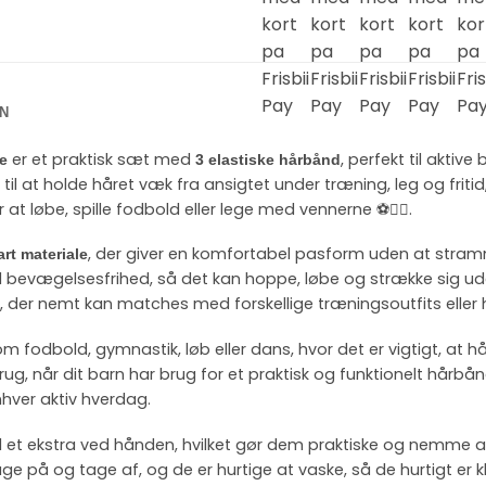
N
er et praktisk sæt med
, perfekt til aktiv
e
3 elastiske hårbånd
til at holde håret væk fra ansigtet under træning, leg og fritid
at løbe, spille fodbold eller lege med vennerne ⚽🏃‍♂️.
, der giver en komfortabel pasform uden at stramme 
rt materiale
uld bevægelsesfrihed, så det kan hoppe, løbe og strække sig ud
ook, der nemt kan matches med forskellige træningsoutfits eller 
 som fodbold, gymnastik, løb eller dans, hvor det er vigtigt, at 
ug, når dit barn har brug for et praktisk og funktionelt hårbånd 
nhver aktiv hverdag.
tid et ekstra ved hånden, hvilket gør dem praktiske og nemme a
e på og tage af, og de er hurtige at vaske, så de hurtigt er kla