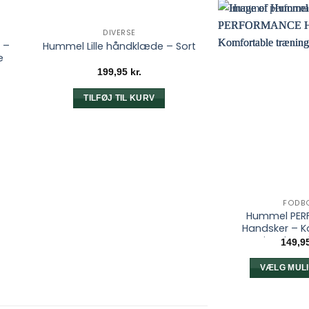
DIVERSE
 –
Hummel Lille håndklæde – Sort
e
199,95
kr.
TILFØJ TIL KURV
FODB
Hummel PE
Handsker – K
træningshands
149,9
VÆLG MUL
D
v