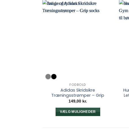
FODBOLD
Adidas Skridsikre
Hu
Træningsstrømper – Grip
Le
socks
149,00
kr.
VÆLG MULIGHEDER
Dette
vare