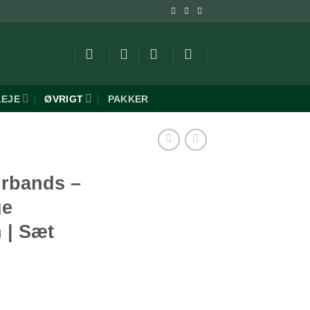
-
LEJE
ØVRIGT
PAKKER
irbands –
ge
 | Sæt