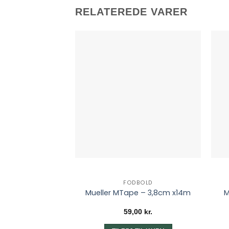
har
RELATEREDE VARER
flere
varianter.
Mulighederne
kan
vælges
på
varesiden
FODBOLD
Mueller MTape – 3,8cm x14m
M
59,00
kr.