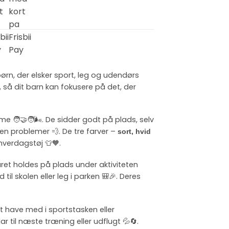
e børn, der elsker sport, leg og udendørs
, så dit barn kan fokusere på det, der
🧑‍🤝‍🧑🌬️. De sidder godt på plads, selv
en problemer 💨. De tre farver –
sort, hvid
hverdagstøj 👕🧡.
håret holdes på plads under aktiviteten
til skolen eller leg i parken 🎒🎉. Deres
t have med i sportstasken eller
r til næste træning eller udflugt 💦🔄.