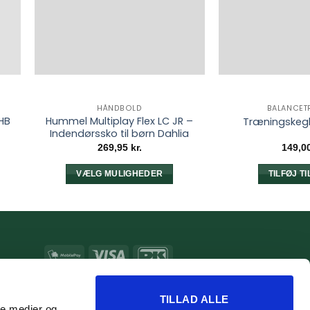
HÅNDBOLD
BALANCET
HB
Hummel Multiplay Flex LC JR –
Træningskegl
Indendørssko til børn Dahlia
269,95
kr.
149,0
VÆLG MULIGHEDER
TILFØJ T
Dette
vare
har
flere
MobilePay
Visa
DanKort
varianter.
e
Mulighederne
MasterCard
Apple
Google
kan
Pay
Pay
TILLAD ALLE
vælges
ale medier og