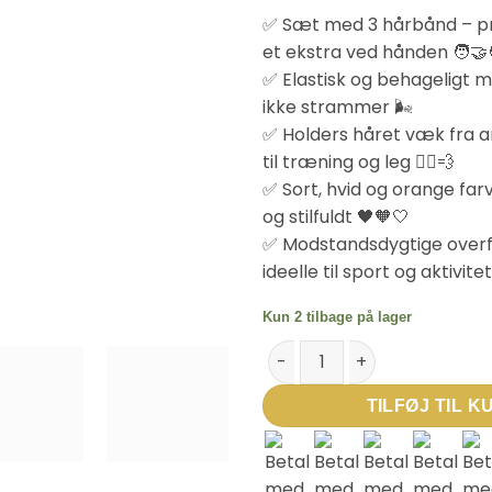
✅ Sæt med 3 hårbånd – pra
et ekstra ved hånden 🧑‍🤝‍
✅ Elastisk og behageligt m
ikke strammer 🌬️
✅ Holders håret væk fra an
til træning og leg 🏃‍♀️💨
✅ Sort, hvid og orange far
og stilfuldt 🖤🧡🤍
✅ Modstandsdygtige overf
ideelle til sport og aktivite
Kun 2 tilbage på lager
Adidas Kids Hairbands – Sort/H
TILFØJ TIL K