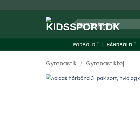
Fortsæt
til
indhold
Søg
efter:
FODBOLD
HÅNDBOLD
Gymnastik
/
Gymnastiktøj