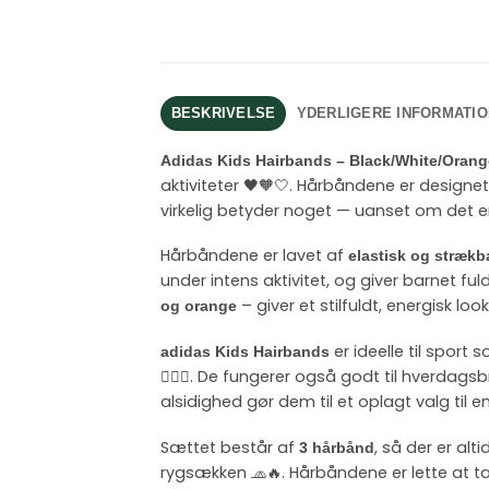
BESKRIVELSE
YDERLIGERE INFORMATIO
Adidas Kids Hairbands – Black/White/Orang
aktiviteter 🖤🧡🤍. Hårbåndene er designet 
virkelig betyder noget — uanset om det er 
Hårbåndene er lavet af
elastisk og strækba
under intens aktivitet, og giver barnet f
– giver et stilfuldt, energisk l
og orange
er ideelle til sport
adidas Kids Hairbands
🏃‍♀️✨. De fungerer også godt til hverdagsbr
alsidighed gør dem til et oplagt valg til e
Sættet består af
, så der er al
3 hårbånd
rygsækken 🧢🔥. Hårbåndene er lette at tag