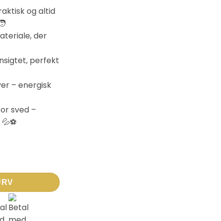
ktisk og altid
🧑
ateriale, der
sigtet, perfekt
ver – energisk
or sved –
t 💦⚽
vid/Orange hårbånd til børn | Sæt med 3 stk antal
URV