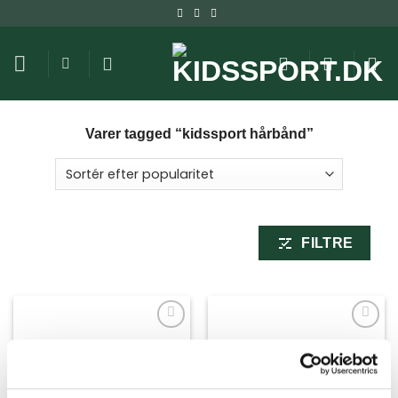
Fortsæt
til
indhold
Varer tagged “kidssport hårbånd”
FILTRE