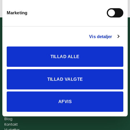
Marketing
Info
Kidssport ApS
Størrelsesguide
www.kidssport.dk
Vis detaljer
Vilkår og betingelser
Tlf.
3014 6020
Privatlivspolitik
Kontakt@kidssport.dk
Min konto
cvr. 45761959
TILLAD ALLE
Retur
Returportal
Fragt og levering
TILLAD VALGTE
AFVIS
Om os
Om Kidssport
Blog
Kontakt
Vi støtter