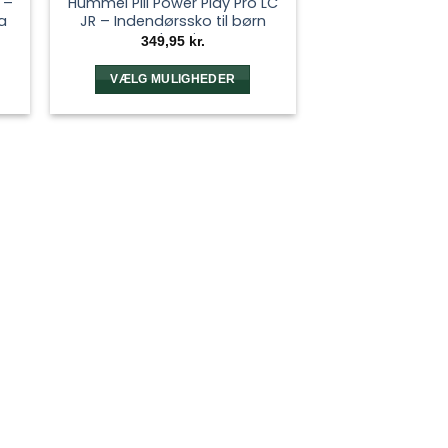
 –
Hummel PIII Power Play Pro LC
a
JR – Indendørssko til børn
Anthracite
349,95
kr.
VÆLG MULIGHEDER
Dette
vare
har
flere
varianter.
e
Mulighederne
kan
vælges
på
varesiden