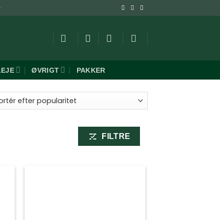
-
LEJE
ØVRIGT
PAKKER
ret
aritet
FILTRE