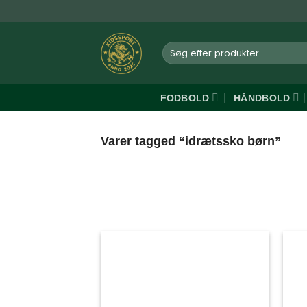
Fortsæt
til
indhold
Søg
efter:
FODBOLD
HÅNDBOLD
Varer tagged “idrætssko børn”