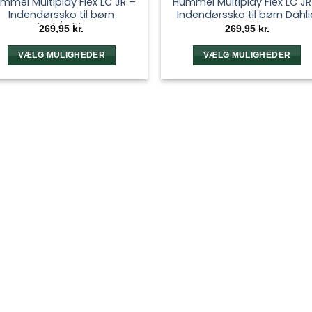
mmel Multiplay Flex LC JR –
Hummel Multiplay Flex LC JR
Indendørssko til børn
Indendørssko til børn Dahli
Black/White
269,95
kr.
269,95
kr.
VÆLG MULIGHEDER
VÆLG MULIGHEDER
Dette
Dette
vare
vare
har
har
flere
flere
varianter.
varianter.
Mulighederne
Mulighedern
kan
kan
vælges
vælges
på
på
varesiden
varesiden