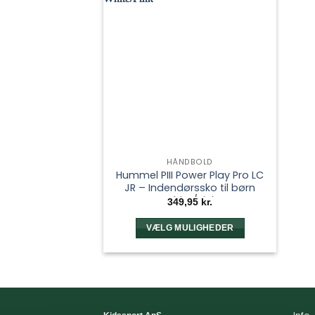
HÅNDBOLD
Hummel PIII Power Play Pro LC
JR – Indendørssko til børn
White/Pink
349,95
kr.
VÆLG MULIGHEDER
Dette
vare
har
flere
varianter.