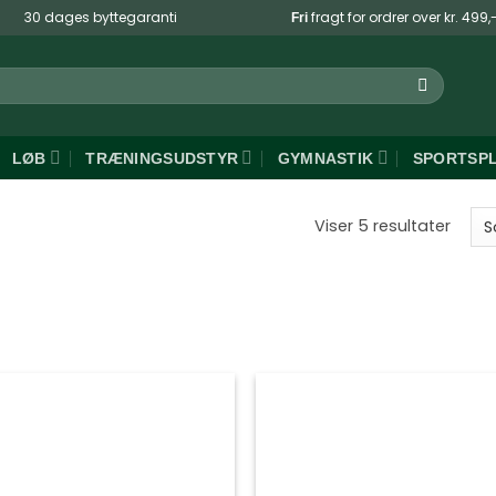
30 dages byttegaranti
fragt for ordrer over kr. 499,
Fri
LØB
TRÆNINGSUDSTYR
GYMNASTIK
SPORTSP
Sorte
Viser 5 resultater
efter
popul