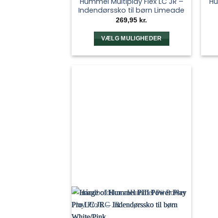
Hummel Multiplay Flex LC JR –
Hu
Indendørssko til børn Limeade
269,95
kr.
VÆLG MULIGHEDER
Dette
vare
har
flere
varianter.
Mulighederne
kan
vælges
på
varesiden