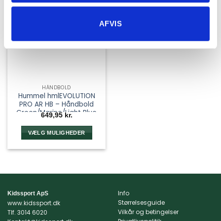
AFVIS
HÅNDBOLD
Hummel hmlEVOLUTION
PRO AR HB – Håndbold
Green/Marine/Light Blue
649,95
kr.
VÆLG MULIGHEDER
Dette
vare
har
flere
varianter.
Info
Kidssport ApS
Mulighederne
Størrelsesguide
www.kidssport.dk
kan
Vilkår og betingelser
Tlf.
3014 6020
vælges