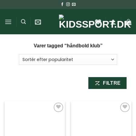
Fortsæt
til
indhold
Varer tagged “håndbold klub”
FILTRE