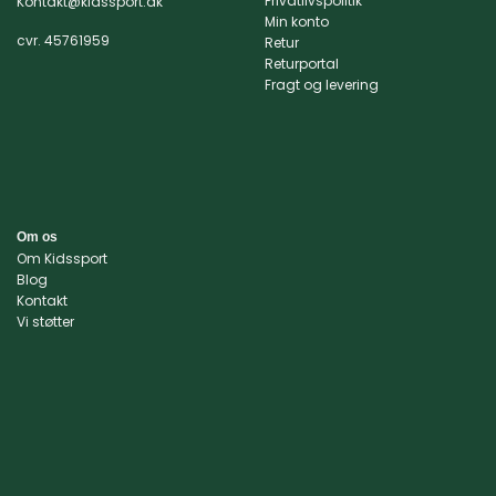
Privatlivspolitik
Kontakt@kidssport.dk
på
Min konto
varesiden
cvr. 45761959
Retur
Returportal
Fragt og levering
Om os
Om Kidssport
Blog
Kontakt
Vi støtter