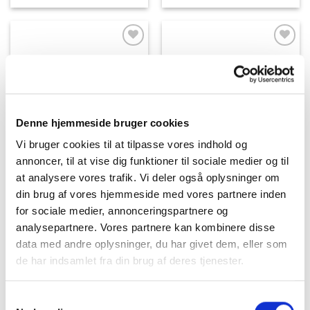
Dette
vare
har
flere
varianter.
Mulighederne
kan
vælges
på
Denne hjemmeside bruger cookies
varesiden
Vi bruger cookies til at tilpasse vores indhold og
annoncer, til at vise dig funktioner til sociale medier og til
at analysere vores trafik. Vi deler også oplysninger om
din brug af vores hjemmeside med vores partnere inden
for sociale medier, annonceringspartnere og
analysepartnere. Vores partnere kan kombinere disse
data med andre oplysninger, du har givet dem, eller som
de har indsamlet fra din brug af deres tjenester.
Samtykkevalg