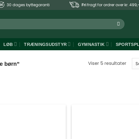
30 dages byttegaranti
fragt for ordrer over kr. 499,
Fri
LØB
TRÆNINGSUDSTYR
GYMNASTIK
SPORTSP
Sorte
Viser 5 resultater
je børn”
efter
popul