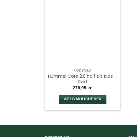
FODBOLD
Hummel Core 2.0 half zip Kids –
Rød
279,95
kr.
VÆLG MULIGHEDER
Dette
vare
har
flere
varianter.