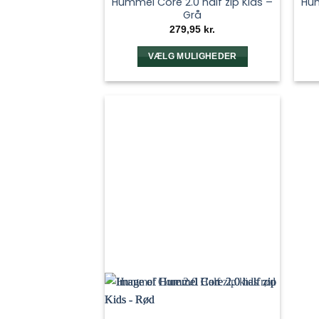
Hummel Core 2.0 half zip Kids –
Hum
Grå
279,95
kr.
VÆLG MULIGHEDER
Dette
vare
har
flere
varianter.
Mulighederne
kan
vælges
på
varesiden