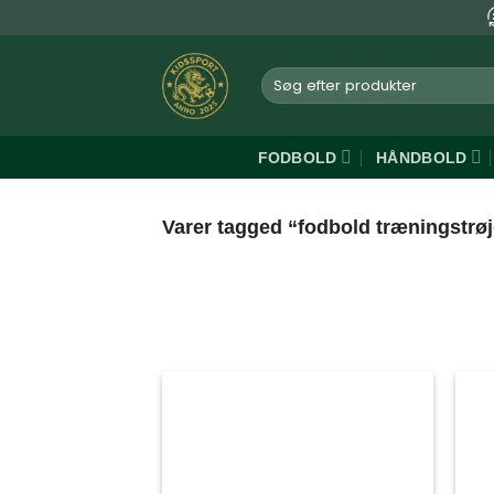
Fortsæt
til
indhold
Søg
efter:
FODBOLD
HÅNDBOLD
Varer tagged “fodbold træningstrø