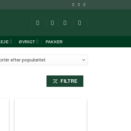
-
LEJE
ØVRIGT
PAKKER
ret
aritet
FILTRE