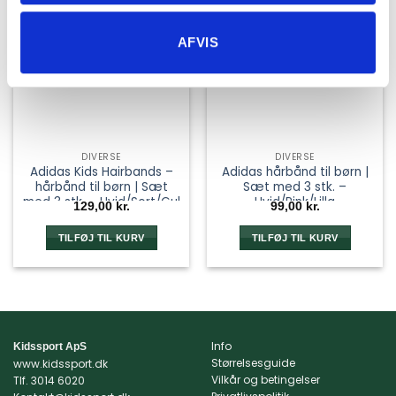
AFVIS
DIVERSE
DIVERSE
Adidas Kids Hairbands –
Adidas hårbånd til børn |
hårbånd til børn | Sæt
Sæt med 3 stk. –
med 3 stk. – Hvid/Sort/Gul
Hvid/Pink/Lilla
129,00
kr.
99,00
kr.
TILFØJ TIL KURV
TILFØJ TIL KURV
Info
Kidssport ApS
Størrelsesguide
www.kidssport.dk
Vilkår og betingelser
Tlf.
3014 6020