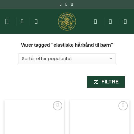
Fortsæt
til
indhold
Varer tagged “elastiske hårbånd til børn”
FILTRE