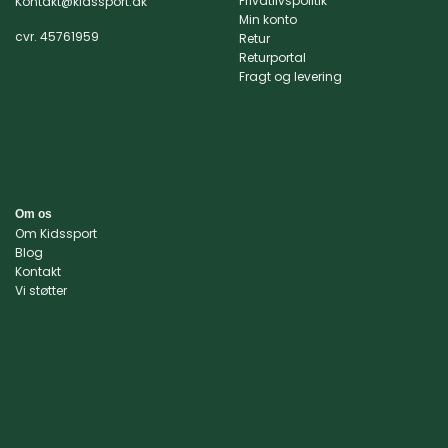
Privatlivspolitik
Kontakt@kidssport.dk
Min konto
cvr. 45761959
Retur
Returportal
Fragt og levering
Om os
Om Kidssport
Blog
Kontakt
Vi støtter