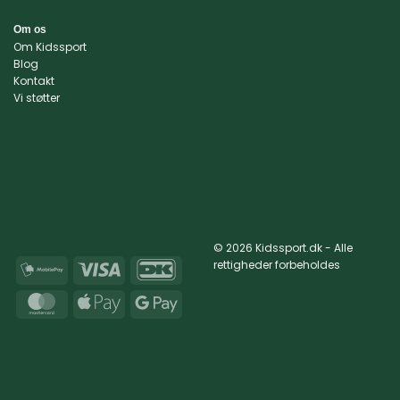
Om os
Om Kidssport
Blog
Kontakt
Vi støtter
© 2026 Kidssport.dk - Alle
rettigheder forbeholdes
MobilePay
Visa
DanKort
MasterCard
Apple
Google
Pay
Pay