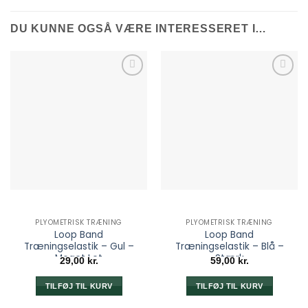
DU KUNNE OGSÅ VÆRE INTERESSERET I…
PLYOMETRISK TRÆNING
PLYOMETRISK TRÆNING
Loop Band
Loop Band
Træningselastik – Gul –
Træningselastik – Blå –
Meget Let
Stærk
29,00
kr.
59,00
kr.
TILFØJ TIL KURV
TILFØJ TIL KURV