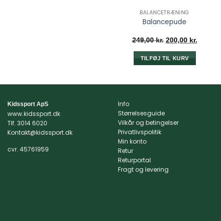
BALANCETRÆNING
Balancepude
Den
Den
249,00
kr.
200,00
kr.
oprindelige
aktuell
pris
pris
var:
er:
TILFØJ TIL KURV
249,00 kr..
200,00 
Info
Kidssport ApS
Størrelsesguide
www.kidssport.dk
Vilkår og betingelser
Tlf.
3014 6020
Privatlivspolitik
Kontakt@kidssport.dk
Min konto
cvr. 45761959
Retur
Returportal
Fragt og levering