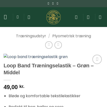
Fortsæt
til
indhold
Træningsudstyr
/
Plyometrisk træning
Loop Band Træningselastik – Grøn –
Middel
49,00
kr.
Bløde og komfortable tekstilelastikker
Perfekt til ben, baller og core