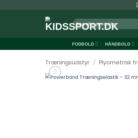
Fortsæt
til
indhold
Søg
efter:
FODBOLD
HÅNDBOLD
Træningsudstyr
/
Plyometrisk t