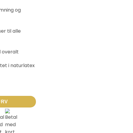
rmning og
er til alle
 overalt
tet i naturlatex
2 mm – Lilla antal
URV