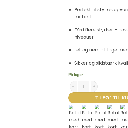
Perfekt til styrke, opva
motorik
Fås i flere styrker – pass
niveauer
Let og nem at tage med
Sikker og slidstærk kvali
På lager
Powerband Træningselastik – 3
TILFØJ TIL K