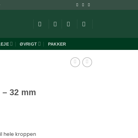
-
LEJE
ØVRIGT
PAKKER
k – 32 mm
til hele kroppen