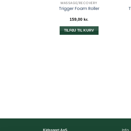
MASSAGE/RECOVERY
Trigger Foam Roller
T
159,00
kr.
TILFØJ TIL KURV
Info
Kidssport ApS