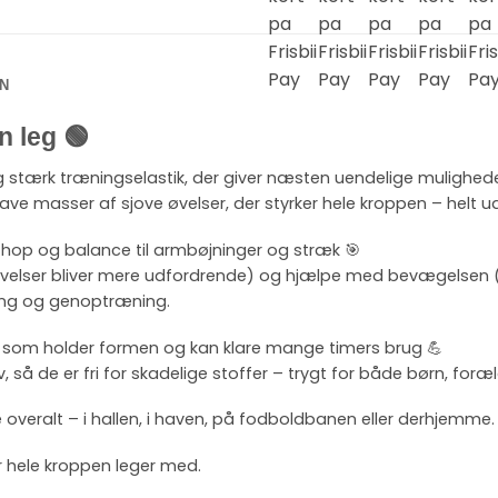
N
n leg 🟢
g stærk træningselastik, der giver næsten uendelige mulighed
ave masser af sjove øvelser, der styrker hele kroppen – helt 
, hop og balance til armbøjninger og stræk 🎯
velser bliver mere udfordrende) og hjælpe med bevægelsen (så
ning og genoptræning.
tex, som holder formen og kan klare mange timers brug 💪
v, så de er fri for skadelige stoffer – trygt for både børn, for
 overalt – i hallen, i haven, på fodboldbanen eller derhjemme.
år hele kroppen leger med.