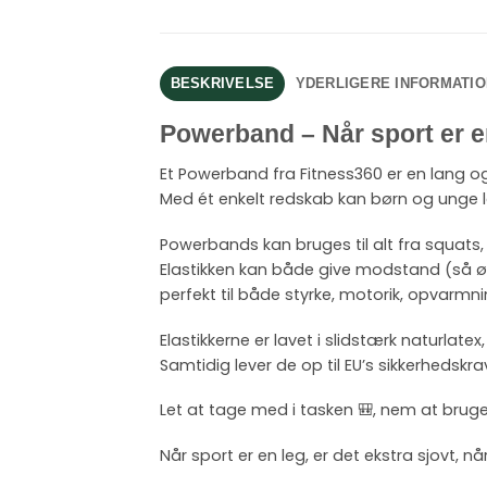
BESKRIVELSE
YDERLIGERE INFORMATIO
Powerband – Når sport er e
Et Powerband fra Fitness360 er en lang o
Med ét enkelt redskab kan børn og unge l
Powerbands kan bruges til alt fra squats
Elastikken kan både give modstand (så ø
perfekt til både styrke, motorik, opvarm
Elastikkerne er lavet i slidstærk naturla
Samtidig lever de op til EU’s sikkerhedskra
Let at tage med i tasken 🎒, nem at bruge
Når sport er en leg, er det ekstra sjovt, n