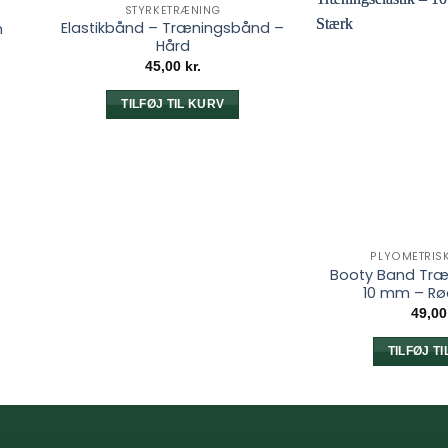
STYRKETRÆNING
Elastikbånd – Træningsbånd –
n
Hård
45,00
kr.
TILFØJ TIL KURV
PLYOMETRIS
Booty Band Træn
10 mm – Rø
49,0
TILFØJ T