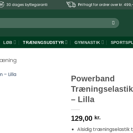
30 dages byttegaranti
fragt for ordrer over kr. 499,
Fri
LØB
TRÆNINGSUDSTYR
GYMNASTIK
SPORTSP
ræning
Powerband
Træningselasti
– Lilla
129,00
kr.
Alsidig træningselastik 