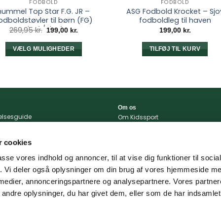
FODBOLD
FODBOLD
hummel Top Star F.G. JR –
ASG Fodbold Krocket – Sjo
odboldstøvler til børn (FG)
fodboldleg til haven
Black/Black
Den
Den
269,95
kr.
199,00
kr.
199,00
kr.
oprindelige
aktuelle
pris
pris
var:
er:
VÆLG MULIGHEDER
TILFØJ TIL KURV
269,95 kr..
199,00 kr..
Dette
vare
har
flere
varianter.
Om os
relsesguide
Mulighederne
Om Kidssport
r og betingelser
Blog
kan
tlivspolitik
Kontakt
vælges
 cookies
konto
Vi støtter
på
passe vores indhold og annoncer, til at vise dig funktioner til soci
varesiden
portal
fik. Vi deler også oplysninger om din brug af vores hjemmeside m
 og levering
 medier, annonceringspartnere og analysepartnere. Vores partne
ndre oplysninger, du har givet dem, eller som de har indsamlet 