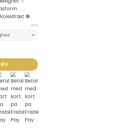
designet ✨
pasform
 skoleidræt ⚽
RYD
idal Rose antal
URV