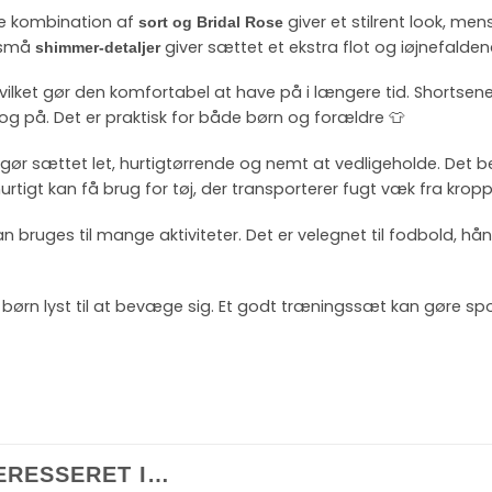
te kombination af
giver et stilrent look, me
sort og Bridal Rose
e små
giver sættet et ekstra flot og iøjnefalde
shimmer-detaljer
vilket gør den komfortabel at have på i længere tid. Shortsen
på. Det er praktisk for både børn og forældre 👕
gør sættet let, hurtigtørrende og nemt at vedligeholde. Det be
tigt kan få brug for tøj, der transporterer fugt væk fra krop
n bruges til mange aktiviteter. Det er velegnet til fodbold, hå
er børn lyst til at bevæge sig. Et godt træningssæt kan gøre spo
ERESSERET I…