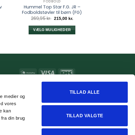
FODBOLD
v
Hummel Top Star F.G. JR –
Fodboldstøvler til børn (FG)
Limeade
Den
Den
269,95
kr.
215,00
kr.
oprindelige
aktuelle
pris
pris
var:
er:
VÆLG MULIGHEDER
269,95 kr..
215,00 kr..
Dette
vare
har
flere
varianter.
Mulighederne
MobilePay
Visa
DanKort
kan
MasterCard
Apple
Google
vælges
Pay
Pay
TILLAD ALLE
på
ale medier og
varesiden
ed vores
re kan
TILLAD VALGTE
fra din brug