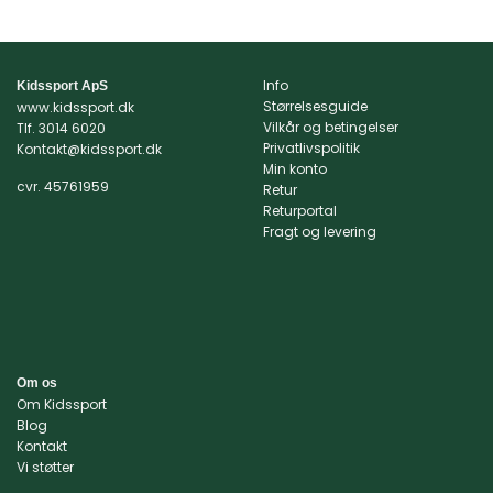
Info
Kidssport ApS
Størrelsesguide
www.kidssport.dk
Vilkår og betingelser
Tlf.
3014 6020
Privatlivspolitik
Kontakt@kidssport.dk
Min konto
cvr. 45761959
Retur
Returportal
Fragt og levering
Om os
Om Kidssport
Blog
Kontakt
Vi støtter