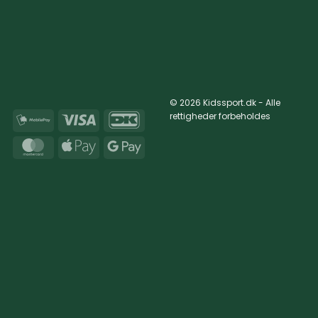
© 2026 Kidssport.dk - Alle
rettigheder forbeholdes
MobilePay
Visa
DanKort
MasterCard
Apple
Google
Pay
Pay