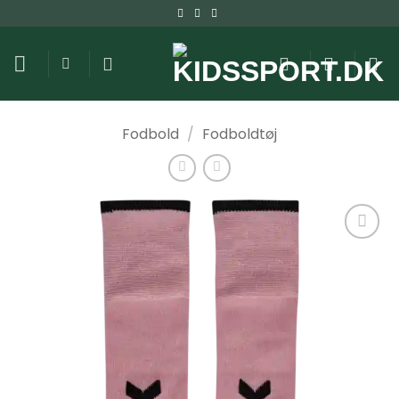
Fortsæt
til
indhold
Fodbold
/
Fodboldtøj