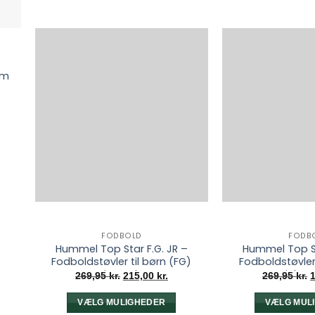
2m
FODBOLD
FODB
Hummel Top Star F.G. JR –
Hummel Top St
Fodboldstøvler til børn (FG)
Fodboldstøvler 
Limeade
Pink-A
Den
Den
269,95
kr.
215,00
kr.
269,95
kr.
oprindelige
aktuelle
o
pris
pris
p
var:
er:
v
VÆLG MULIGHEDER
VÆLG MUL
269,95 kr..
215,00 kr..
2