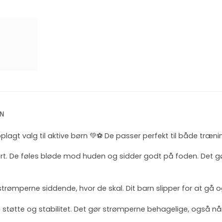
N
oplagt valg til aktive børn 💚⚽ De passer perfekt til både træn
rt. De føles bløde mod huden og sidder godt på foden. Det
trømperne siddende, hvor de skal. Dit barn slipper for at gå 
støtte og stabilitet. Det gør strømperne behagelige, også nå