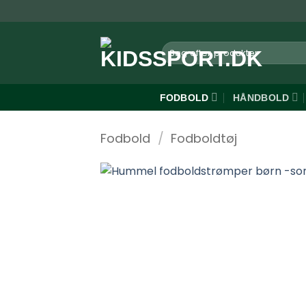
Fortsæt
til
indhold
Søg
efter:
FODBOLD
HÅNDBOLD
Fodbold
/
Fodboldtøj