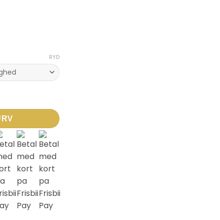
RYD
n – Sort/Sort antal
URV