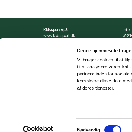
Info
Kidssport ApS
Stør
www.kidssport.dk
Vilkå
Tlf.
3014 6020
Priva
Kontakt@kidssport.dk
Denne hjemmeside bruger
Min 
cvr. 45761959
Retur
Vi bruger cookies til at til
Retur
til at analysere vores tra
Fragt
partnere inden for sociale
kombinere disse data med a
af deres tjenester.
© 2026 Kidssport.dk - Alle rettigheder forbeholdes
Samtykkevalg
Nødvendig