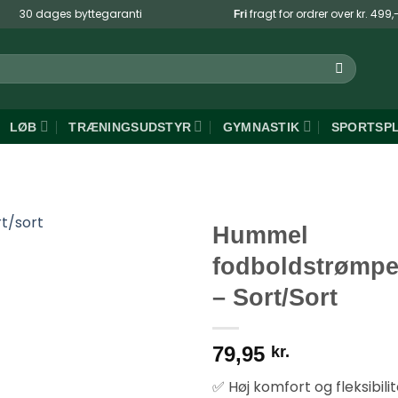
30 dages byttegaranti
fragt for ordrer over kr. 499,
Fri
LØB
TRÆNINGSUDSTYR
GYMNASTIK
SPORTSP
Hummel
fodboldstrømper
– Sort/Sort
79,95
kr.
✅ Høj komfort og fleksibilit