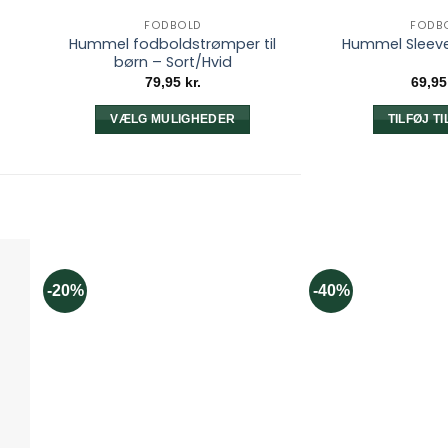
FODBOLD
FODB
Hummel fodboldstrømper til
å
Hummel Sleeve
børn – Sort/Hvid
79,95
kr.
69,9
VÆLG MULIGHEDER
TILFØJ T
Dette
vare
har
flere
varianter.
Mulighederne
kan
-20%
-40%
vælges
på
varesiden