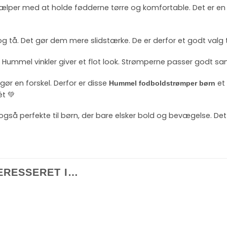
hjælper med at holde fødderne tørre og komfortable. Det er e
 tå. Det gør dem mere slidstærke. De er derfor et godt valg t
ske Hummel vinkler giver et flot look. Strømperne passer godt
 gør en forskel. Derfor er disse
et 
Hummel fodboldstrømper børn
ét 💚
 er også perfekte til børn, der bare elsker bold og bevægelse. D
ERESSERET I…