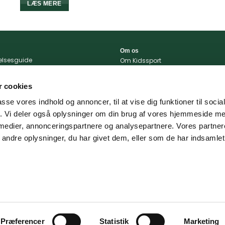
LÆS MERE
Om os
relsesguide
Om Kidssport
r og betingelser
Blog
tlivspolitik
Kontakt
 cookies
konto
Vi støtter
passe vores indhold og annoncer, til at vise dig funktioner til soci
portal
fik. Vi deler også oplysninger om din brug af vores hjemmeside m
 og levering
 medier, annonceringspartnere og analysepartnere. Vores partne
ndre oplysninger, du har givet dem, eller som de har indsamlet 
Præferencer
Statistik
Marketing