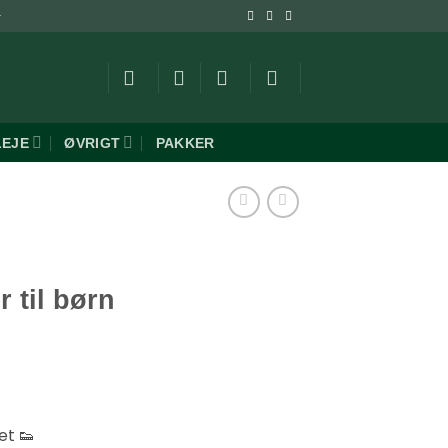
-
LEJE
ØVRIGT
PAKKER
 til børn
et 👟