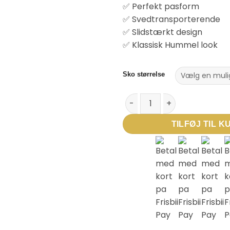
✅ Perfekt pasform
✅ Svedtransporterende
✅ Slidstærkt design
✅ Klassisk Hummel look
Sko størrelse
Hummel fodboldstrømper til bør
TILFØJ TIL K