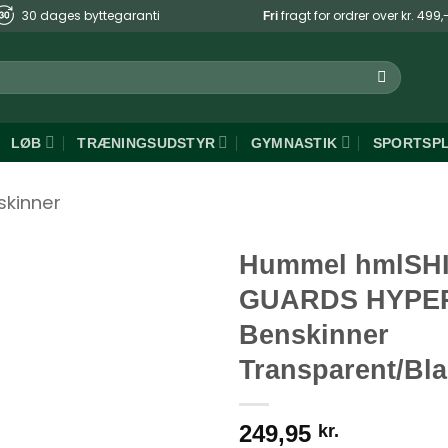
30 dages byttegaranti
fragt for ordrer over kr. 499,
Fri
LØB
TRÆNINGSUDSTYR
GYMNASTIK
SPORTSP
skinner
Hummel hmlSH
GUARDS HYPER
Benskinner
Transparent/Bl
249,95
kr.