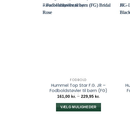
FODBOLD
Hummel Top Star F.G. JR –
Hu
Fodboldstøvler til børn (FG)
F
Bridal Rose
Prisinterval:
–
161,00
kr.
229,95
kr.
161,00 kr.
til
229,95 kr.
VÆLG MULIGHEDER
Dette
vare
har