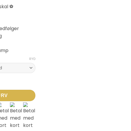
skal ⚽
edfølger
g
kamp
RYD
 FIT – Benskinner Transparent/Black/Gold antal
URV