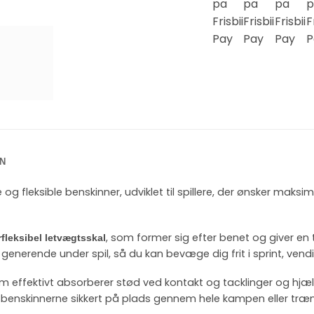
N
g fleksible benskinner, udviklet til spillere, der ønsker maks
, som former sig efter benet og giver en
fleksibel letvægtsskal
r generende under spil, så du kan bevæge dig frit i sprint, vend
om effektivt absorberer stød ved kontakt og tacklinger og hjæl
 benskinnerne sikkert på plads gennem hele kampen eller træn