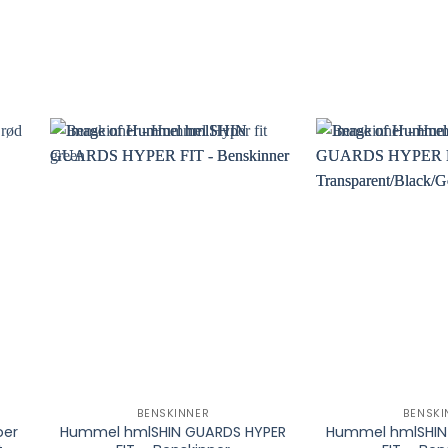
BENSKINNER
BENSKI
per
Hummel hmlSHIN GUARDS HYPER
Hummel hmlSHIN