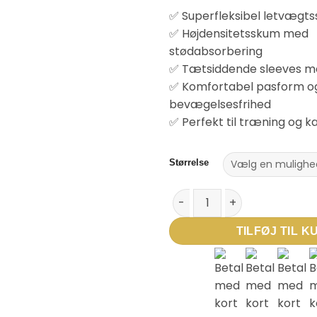
✅ Superfleksibel letvægts
✅ Højdensitetsskum med
stødabsorbering
✅ Tætsiddende sleeves m
✅ Komfortabel pasform o
bevægelsesfrihed
✅ Perfekt til træning og 
Størrelse
Hummel hmlSHIN GUARDS HYPER
TILFØJ TIL K