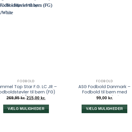
FODBOLD
FODBOLD
mmel Top Star F.G. LC JR –
ASG Fodbold Danmark –
odboldstøvler til børn (FG)
Fodbold til børn med
Black/White
Dannebrog design
Den
Den
269,95
kr.
215,00
kr.
99,00
kr.
oprindelige
aktuelle
pris
pris
var:
er:
VÆLG MULIGHEDER
VÆLG MULIGHEDER
269,95 kr..
215,00 kr..
Dette
Dette
vare
vare
har
har