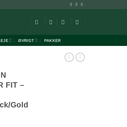
-
LEJE
ØVRIGT
PAKKER
IN
 FIT –
ack/Gold