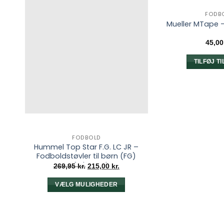
FODB
Mueller MTape 
45,0
TILFØJ T
FODBOLD
Hummel Top Star F.G. LC JR –
Fodboldstøvler til børn (FG)
Surf The Web
Den
Den
269,95
kr.
215,00
kr.
oprindelige
aktuelle
pris
pris
var:
er:
VÆLG MULIGHEDER
269,95 kr..
215,00 kr..
Dette
vare
har