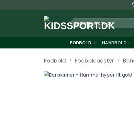
Fortsæt
til
indhold
Søg
efter:
FODBOLD
HÅNDBOLD
Fodbold
/
Fodboldudstyr
/
Ben