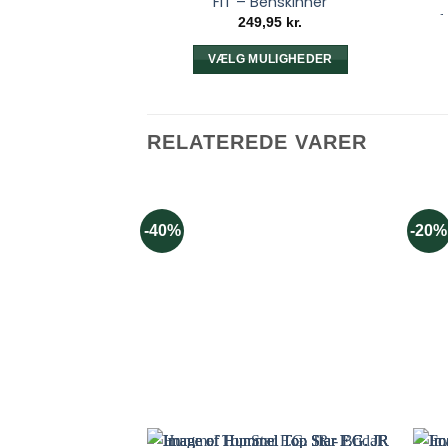
FIT – Benskinner
f
249,95
kr.
VÆLG MULIGHEDER
Dette
vare
har
RELATEREDE VARER
flere
varianter.
Mulighederne
kan
-40%
-20%
vælges
på
varesiden