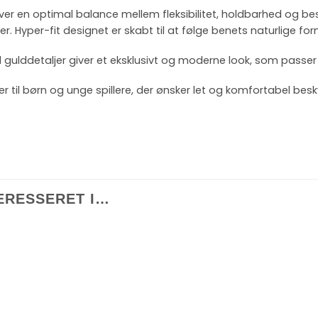
r en optimal balance mellem fleksibilitet, holdbarhed og besk
er. Hyper-fit designet er skabt til at følge benets naturlige f
d gulddetaljer giver et eksklusivt og moderne look, som passer 
er til børn og unge spillere, der ønsker let og komfortabel bes
ERESSERET I…