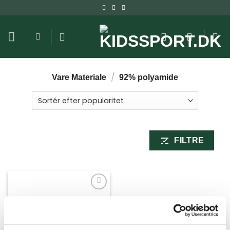
Fortsæt
til
indhold
/
Vare Materiale
92% polyamide
FILTRE