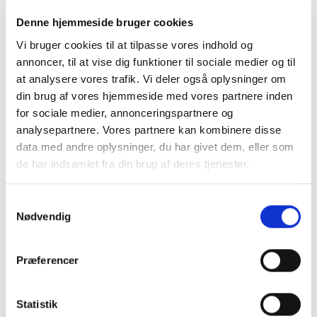
Denne hjemmeside bruger cookies
Vi bruger cookies til at tilpasse vores indhold og
annoncer, til at vise dig funktioner til sociale medier og til
at analysere vores trafik. Vi deler også oplysninger om
din brug af vores hjemmeside med vores partnere inden
for sociale medier, annonceringspartnere og
analysepartnere. Vores partnere kan kombinere disse
data med andre oplysninger, du har givet dem, eller som
de har indsamlet fra din brug af deres tjenester.
Samtykkevalg
Nødvendig
FODBOLD
Hummel First Seamless
Jersey L/S – Langærmet
Præferencer
sportstrøje til børn
249,95
kr.
VÆLG MULIGHEDER
Statistik