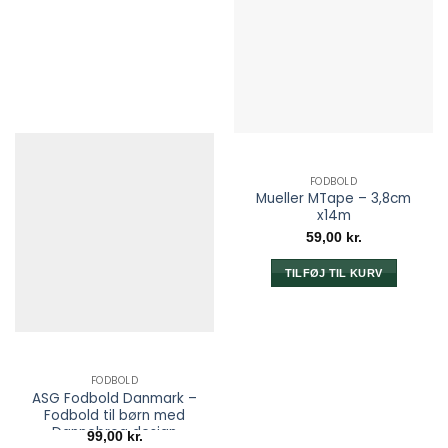
på
på
varesiden
varesiden
FODBOLD
Mueller MTape – 3,8cm
x14m
59,00
kr.
TILFØJ TIL KURV
FODBOLD
ASG Fodbold Danmark –
Fodbold til børn med
Dannebrog design
99,00
kr.