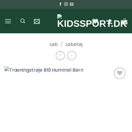
Fortsæt
til
indhold
Løb
/
Løbetøj