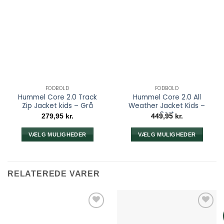
FODBOLD
FODBOLD
Hummel Core 2.0 Track
Hummel Core 2.0 All
Zip Jacket kids – Grå
Weather Jacket Kids –
Sort
279,95
kr.
449,95
kr.
VÆLG MULIGHEDER
VÆLG MULIGHEDER
Dette
Dette
vare
vare
har
har
RELATEREDE VARER
flere
flere
varianter.
varianter.
Mulighederne
Mulighederne
kan
kan
vælges
vælges