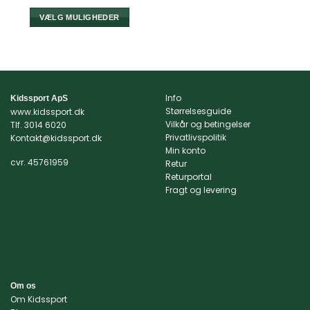
VÆLG MULIGHEDER
Dette
vare
har
flere
varianter.
Info
Kidssport ApS
Mulighederne
Størrelsesguide
www.kidssport.dk
kan
Vilkår og betingelser
Tlf.
3014 6020
vælges
Privatlivspolitik
Kontakt@kidssport.dk
på
Min konto
cvr. 45761959
varesiden
Retur
Returportal
Fragt og levering
Om os
Om Kidssport