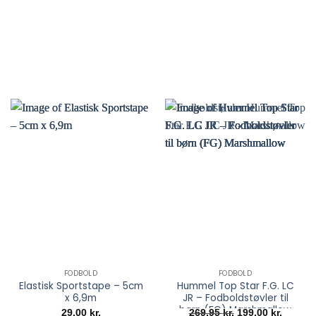
på
på
varesiden
varesiden
FODBOLD
FODBOLD
Elastisk Sportstape – 5cm
Hummel Top Star F.G. LC
x 6,9m
JR – Fodboldstøvler til
børn (FG) Marshmallow
Den
Den
29,00
kr.
269,95
kr.
199,00
kr.