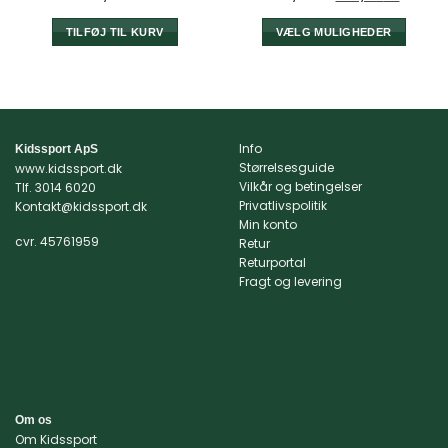
oprindelige
aktuell
pris
pris
var:
er:
TILFØJ TIL KURV
VÆLG MULIGHEDER
269,95 kr..
199,00 k
Dette
vare
har
flere
varianter.
Info
Kidssport ApS
Mulighederne
Størrelsesguide
www.kidssport.dk
kan
Vilkår og betingelser
Tlf.
3014 6020
vælges
Privatlivspolitik
Kontakt@kidssport.dk
på
Min konto
cvr. 45761959
varesiden
Retur
Returportal
Fragt og levering
Om os
Om Kidssport