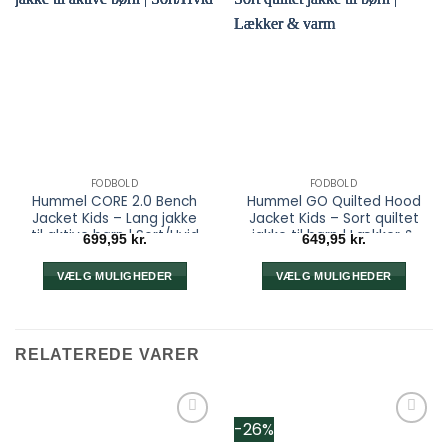
FODBOLD
FODBOLD
Hummel CORE 2.0 Bench
Hummel GO Quilted Hood
Jacket Kids – Lang jakke
Jacket Kids – Sort quiltet
til aktive børn | Sort/Hvid
jakke til børn | Lækker &
699,95
kr.
649,95
kr.
varm
VÆLG MULIGHEDER
VÆLG MULIGHEDER
Dette
Dette
vare
vare
har
har
RELATEREDE VARER
flere
flere
varianter.
varianter.
Mulighederne
Mulighederne
kan
kan
-26%
vælges
vælges