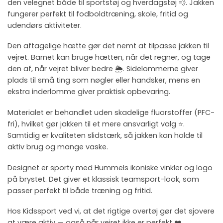
den velegnet både til sportstøj og hverdagstøj 💨. Jakken
fungerer perfekt til fodboldtræning, skole, fritid og
udendørs aktiviteter.
Den aftagelige hætte gør det nemt at tilpasse jakken til
vejret. Barnet kan bruge hætten, når det regner, og tage
den af, når vejret bliver bedre 🌦️. Sidelommerne giver
plads til små ting som nøgler eller handsker, mens en
ekstra inderlomme giver praktisk opbevaring.
Materialet er behandlet uden skadelige fluorstoffer (PFC-
fri), hvilket gør jakken til et mere ansvarligt valg ⭐.
Samtidig er kvaliteten slidstærk, så jakken kan holde til
aktiv brug og mange vaske.
Designet er sporty med Hummels ikoniske vinkler og logo
på brystet. Det giver et klassisk teamsport-look, som
passer perfekt til både træning og fritid.
Hos Kidssport ved vi, at det rigtige overtøj gør det sjovere
at være aktiv — også når vejret ikke er perfekt ❤️.