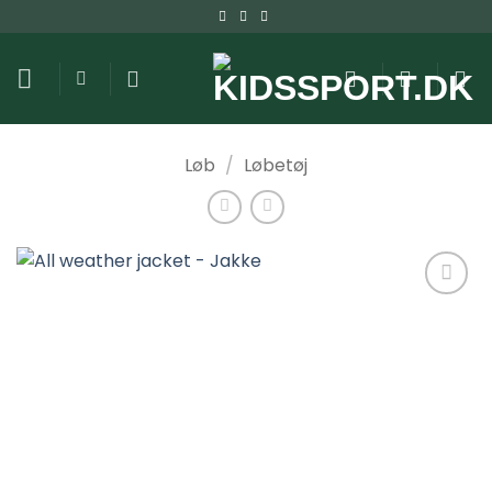
Fortsæt
til
indhold
Løb
/
Løbetøj