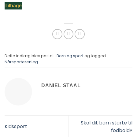
Tilbage
Dette indlæg blev postet i
Børn og sport
og tagged
Nårsporterenleg
.
DANIEL STAAL
Skal dit barn starte til
Kidssport
fodbold?