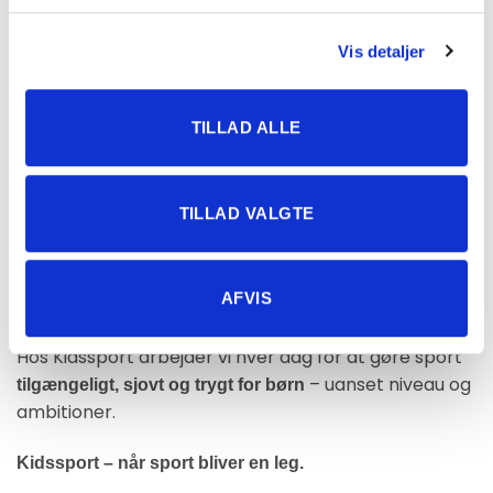
Sport som en del af en aktiv barndom
Vis detaljer
Sport handler om meget mere end teknik og
resultater.
TILLAD ALLE
Det handler om:
bevægelse
TILLAD VALGTE
venskaber
selvtillid
AFVIS
glæden ved at være aktiv
Hos Kidssport arbejder vi hver dag for at gøre sport
– uanset niveau og
tilgængeligt, sjovt og trygt for børn
ambitioner.
Kidssport – når sport bliver en leg.