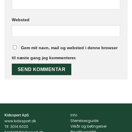
Websted
Gem mit navn, mail og websted i denne browser
til næste gang jeg kommenterer.
Info
Kidssport ApS
Størrelsesguide
www.kidssport.dk
Vilkår og betingelser
Tlf.
3014 6020
Privatlivspolitik