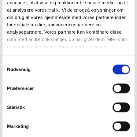
modet til at prøve
annoncer, til at vise dig funktioner til sociale medier og til
at analysere vores trafik. Vi deler også oplysninger om
viljen til at lære
din brug af vores hjemmeside med vores partnere inden
for sociale medier, annonceringspartnere og
Det styrker barnets motivation og lyst til at
analysepartnere. Vores partnere kan kombinere disse
fortsætte – også når det er svært.
data med andre oplysninger, du har givet dem, eller som
de har indsamlet fra din brug af deres tjenester.
5. Vær en positiv støtte fra sidelinjen
Børn spejler sig i voksne.
Samtykkevalg
Nødvendig
Vis interesse, stil spørgsmål og vær nysgerrig – uden
at presse.
Præferencer
Et simpelt:
“Havde du det sjovt i dag?”
Statistik
kan være langt mere motiverende end analyser af
Marketing
kampen.