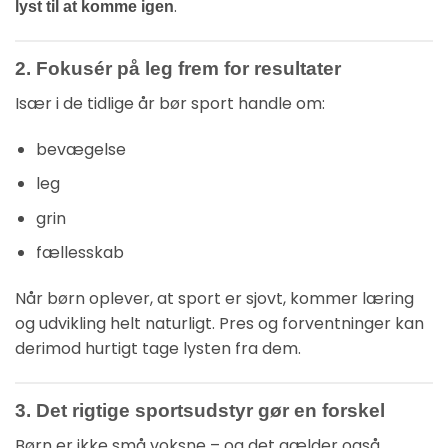
.
lyst til at komme igen
2. Fokusér på leg frem for resultater
Især i de tidlige år bør sport handle om:
bevægelse
leg
grin
fællesskab
Når børn oplever, at sport er sjovt, kommer læring
og udvikling helt naturligt. Pres og forventninger kan
derimod hurtigt tage lysten fra dem.
3. Det rigtige sportsudstyr gør en forskel
Børn er ikke små voksne – og det gælder også