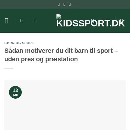
Fortsæt
til
indhold
BØRN OG SPORT
Sådan motiverer du dit barn til sport –
uden pres og præstation
13
jan