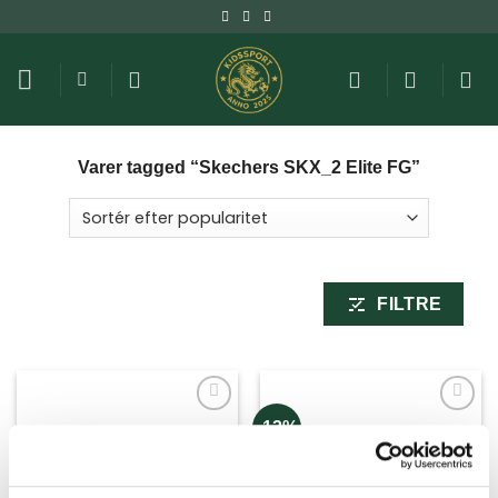
Fortsæt
til
indhold
Varer tagged “Skechers SKX_2 Elite FG”
FILTRE
-12%