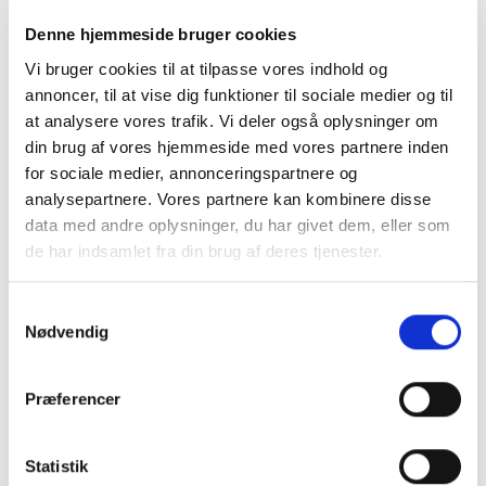
Denne hjemmeside bruger cookies
Vi bruger cookies til at tilpasse vores indhold og
annoncer, til at vise dig funktioner til sociale medier og til
at analysere vores trafik. Vi deler også oplysninger om
din brug af vores hjemmeside med vores partnere inden
for sociale medier, annonceringspartnere og
analysepartnere. Vores partnere kan kombinere disse
data med andre oplysninger, du har givet dem, eller som
de har indsamlet fra din brug af deres tjenester.
Samtykkevalg
Nødvendig
FODBOLD
FODBOLD
Skechers SKX 2 Elite FG
Skechers SKX 2 Elite FG
Fodboldstøvler – Sort/Lilla
Fodboldstøvler – Sunset
Præferencer
Den
Den
1.699,00
kr.
1.699,00
kr.
1.499,00
kr.
oprindelige
aktue
pris
pris
var:
er:
VÆLG MULIGHEDER
VÆLG MULIGHEDER
Statistik
1.699,00 kr..
1.499,