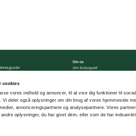
Om os
relsesguide
Om Kidssport
r og betingelser
Blog
tlivspolitik
Kontakt
 cookies
konto
Vi støtter
passe vores indhold og annoncer, til at vise dig funktioner til soci
portal
fik. Vi deler også oplysninger om din brug af vores hjemmeside m
 og levering
 medier, annonceringspartnere og analysepartnere. Vores partne
ndre oplysninger, du har givet dem, eller som de har indsamlet 