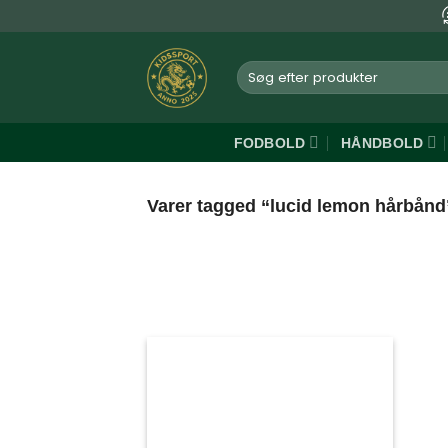
Fortsæt
til
indhold
Søg
efter:
FODBOLD
HÅNDBOLD
Varer tagged “lucid lemon hårbånd