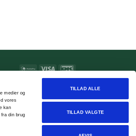
MobilePay
Visa
DanKort
MasterCard
Apple
Google
Pay
Pay
TILLAD ALLE
ale medier og
ed vores
re kan
TILLAD VALGTE
fra din brug
AFVIS