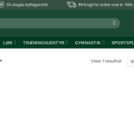
30 dages byttegaranti
fragt for ordrer over kr. 499,
Fri
LØB
TRÆNINGSUDSTYR
GYMNASTIK
SPORTSP
Viser 1 resultat
”