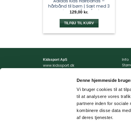
Adidas Kids Hairbands –
hårbånd til børn | Sæt med 3
stk. – Hvid/Sort/Gul
129,00
kr.
TILFØJ TIL KURV
Info
Kidssport ApS
Stør
www.kidssport.dk
Vilkå
Tlf.
3014 6020
Priva
Kontakt@kidssport.dk
Denne hjemmeside bruger
Min 
cvr. 45761959
Retur
Vi bruger cookies til at til
Retur
til at analysere vores tra
Fragt
partnere inden for sociale
kombinere disse data med a
af deres tjenester.