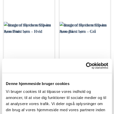
Denne hjemmeside bruger cookies
LØB
LØB
Skechers Slip-ins Aero
Skechers Slip-ins Aero
Vi bruger cookies til at tilpasse vores indhold og
Burst børn – Hvid
Burst børn – Grå
annoncer, til at vise dig funktioner til sociale medier og til
Den
Den
Den
Den
1.499,00
kr.
1.245,00
kr.
1.499,00
kr.
1.245,00
kr.
oprindelige
aktuelle
oprindelige
aktue
at analysere vores trafik. Vi deler også oplysninger om
pris
pris
pris
pris
var:
er:
var:
er:
VÆLG MULIGHEDER
VÆLG MULIGHEDER
din brug af vores hjemmeside med vores partnere inden
1.499,00 kr..
1.245,00 kr..
1.499,00 kr..
1.245,