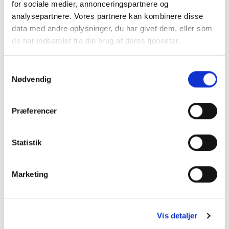
Dette
Dette
for sociale medier, annonceringspartnere og
vare
vare
analysepartnere. Vores partnere kan kombinere disse
har
har
data med andre oplysninger, du har givet dem, eller som
flere
flere
-17%
de har indsamlet fra din brug af deres tjenester.
varianter.
varianter.
Mulighederne
Mulighederne
kan
kan
Samtykkevalg
vælges
vælges
Nødvendig
på
på
varesiden
varesiden
Præferencer
Statistik
Marketing
Vis detaljer