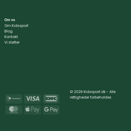
Om os
Om Kidssport
Blog
Kontakt
Vi støtter
© 2026 Kidssport.dk - Alle
rettigheder forbeholdes
MobilePay
Visa
DanKort
MasterCard
Apple
Google
Pay
Pay