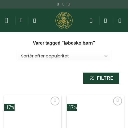
Fortsæt
til
indhold
Varer tagged “løbesko børn”
FILTRE
-17%
-17%