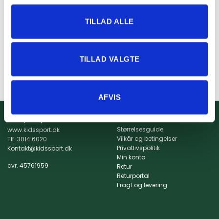
LØB
TILLAD ALLE
Skechers Aero Spark børn
– Blå
Den
Den
1.199,00
kr.
995,00
kr.
oprindelige
aktuelle
pris
pris
TILLAD VALGTE
var:
er:
VÆLG MULIGHEDER
1.199,00 kr..
995,00 kr..
Dette
vare
har
AFVIS
flere
varianter.
Info
Kidssport ApS
Mulighederne
Størrelsesguide
www.kidssport.dk
kan
Vilkår og betingelser
Tlf.
3014 6020
vælges
Privatlivspolitik
Kontakt@kidssport.dk
på
Min konto
varesiden
cvr. 45761959
Retur
Returportal
Fragt og levering