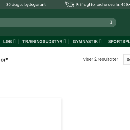
30 dages byttegaranti
fragt for ordrer over kr. 499,
Fri
LØB
TRÆNINGSUDSTYR
GYMNASTIK
SPORTSP
Sorte
Viser 2 resultater
ior”
efter
popul