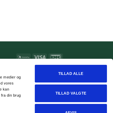
MobilePay
Visa
DanKort
MasterCard
Apple
Google
Pay
Pay
TILLAD ALLE
ale medier og
ed vores
re kan
TILLAD VALGTE
fra din brug
AFVIS