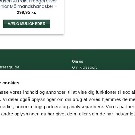
eusch Attrakt Freegel Silver
unior Målmandshandsker –
Grå
299,95
kr.
VÆLG MULIGHEDER
Dette
vare
har
flere
varianter.
Om os
Mulighederne
relsesguide
Om Kidssport
kan
r og betingelser
Blog
tlivspolitik
Kontakt
vælges
 cookies
konto
Vi støtter
på
passe vores indhold og annoncer, til at vise dig funktioner til soci
varesiden
portal
fik. Vi deler også oplysninger om din brug af vores hjemmeside m
 og levering
 medier, annonceringspartnere og analysepartnere. Vores partne
ndre oplysninger, du har givet dem, eller som de har indsamlet 