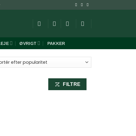
-
LEJE
ØVRIGT
PAKKER
ret
aritet
FILTRE