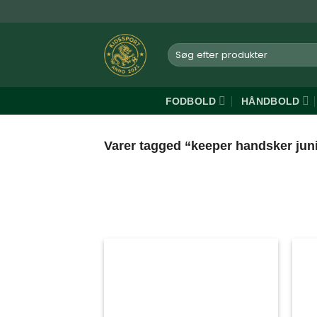
Fortsæt
til
indhold
Søg
efter:
FODBOLD
HÅNDBOLD
Varer tagged “keeper handsker jun