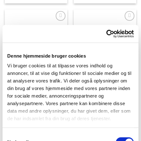
Dette
Dette
vare
vare
har
har
flere
flere
varianter.
varianter.
Mulighederne
Mulighederne
kan
kan
vælges
vælges
på
på
Denne hjemmeside bruger cookies
varesiden
varesiden
Vi bruger cookies til at tilpasse vores indhold og
annoncer, til at vise dig funktioner til sociale medier og til
at analysere vores trafik. Vi deler også oplysninger om
din brug af vores hjemmeside med vores partnere inden
for sociale medier, annonceringspartnere og
analysepartnere. Vores partnere kan kombinere disse
data med andre oplysninger, du har givet dem, eller som
de har indsamlet fra din brug af deres tjenester.
Samtykkevalg