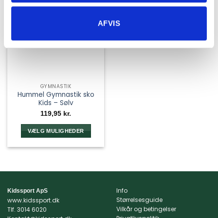
AFVIS
GYMNASTIK
Hummel Gymnastik sko
Kids – Sølv
119,95
kr.
VÆLG MULIGHEDER
Dette
vare
har
flere
varianter.
Info
Kidssport ApS
Mulighederne
Størrelsesguide
www.kidssport.dk
kan
Vilkår og betingelser
Tlf.
3014 6020
vælges