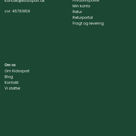
Privatlivspolitik
Kontakt@kidssport.dk
på
Min konto
varesiden
cvr. 45761959
Retur
Returportal
Fragt og levering
Om os
Om Kidssport
Blog
Kontakt
Vi støtter