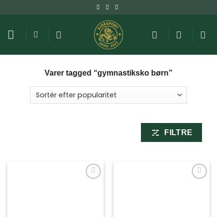
Fortsæt
til
indhold
Varer tagged “gymnastiksko børn”
FILTRE