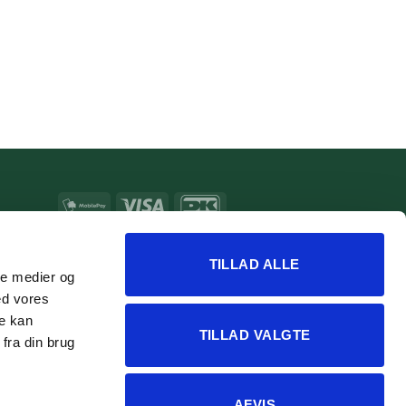
MobilePay
Visa
DanKort
MasterCard
Apple
Google
Pay
Pay
TILLAD ALLE
ale medier og
ed vores
re kan
TILLAD VALGTE
fra din brug
AFVIS