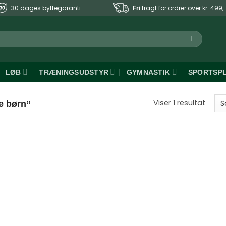
30 dages byttegaranti
fragt for ordrer over kr. 499,
Fri
LØB
TRÆNINGSUDSTYR
GYMNASTIK
SPORTSP
Viser 1 resultat
e børn”