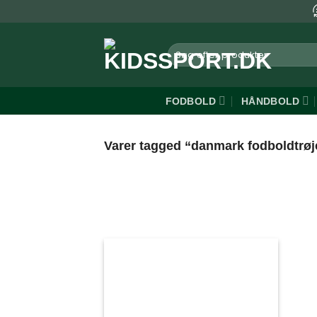
Fortsæt
til
indhold
Søg
efter:
FODBOLD
HÅNDBOLD
Varer tagged “danmark fodboldtrøj