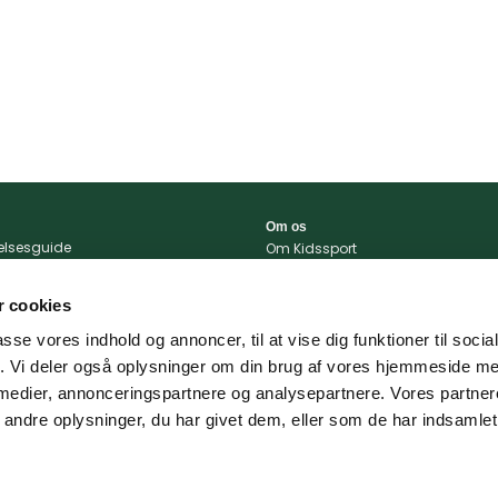
Om os
relsesguide
Om Kidssport
r og betingelser
Blog
tlivspolitik
Kontakt
 cookies
konto
Vi støtter
passe vores indhold og annoncer, til at vise dig funktioner til soci
portal
fik. Vi deler også oplysninger om din brug af vores hjemmeside m
 og levering
 medier, annonceringspartnere og analysepartnere. Vores partne
ndre oplysninger, du har givet dem, eller som de har indsamlet 