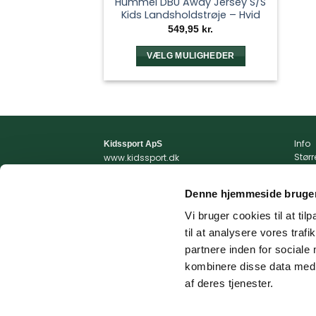
Hummel DBU Away Jersey S/S
Kids Landsholdstrøje – Hvid
549,95
kr.
VÆLG MULIGHEDER
Dette
vare
har
flere
varianter.
Info
Kidssport ApS
Mulighederne
Stør
www.kidssport.dk
kan
Vilkå
Tlf.
3014 6020
Priva
Kontakt@kidssport.dk
vælges
Denne hjemmeside bruger
Min 
på
cvr. 45761959
Retur
Vi bruger cookies til at til
varesiden
Retur
til at analysere vores tra
Fragt
partnere inden for sociale
kombinere disse data med a
af deres tjenester.