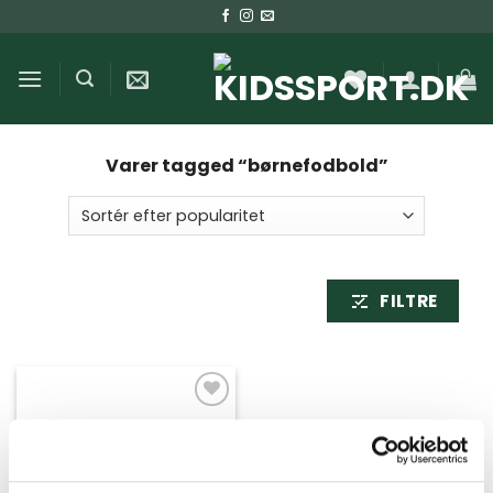
Fortsæt
til
indhold
Varer tagged “børnefodbold”
FILTRE