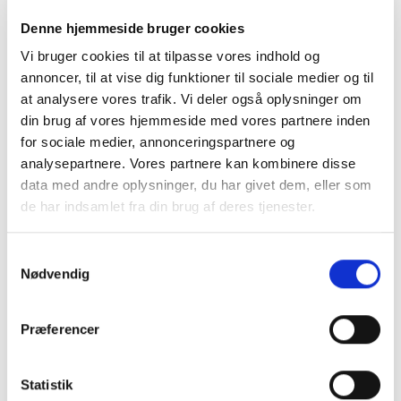
Denne hjemmeside bruger cookies
Vi bruger cookies til at tilpasse vores indhold og
annoncer, til at vise dig funktioner til sociale medier og til
at analysere vores trafik. Vi deler også oplysninger om
din brug af vores hjemmeside med vores partnere inden
for sociale medier, annonceringspartnere og
analysepartnere. Vores partnere kan kombinere disse
data med andre oplysninger, du har givet dem, eller som
de har indsamlet fra din brug af deres tjenester.
Samtykkevalg
Nødvendig
FODBOLD
ASG Fodbold Danmark –
Fodbold til børn med
Præferencer
Dannebrog design
99,00
kr.
VÆLG MULIGHEDER
Statistik