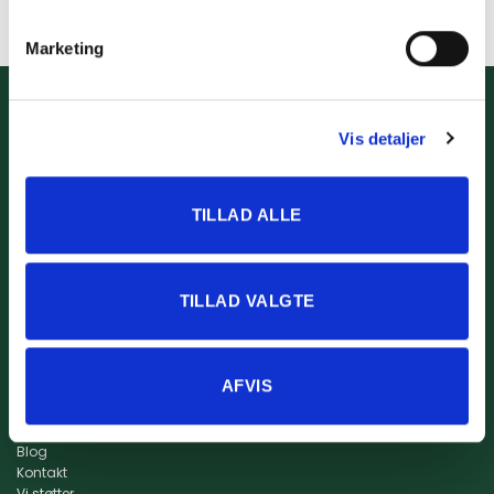
Marketing
Info
Kidssport ApS
Størrelsesguide
www.kidssport.dk
Vis detaljer
Vilkår og betingelser
Tlf.
3014 6020
Privatlivspolitik
Kontakt@kidssport.dk
Min konto
cvr. 45761959
TILLAD ALLE
Retur
Returportal
Fragt og levering
TILLAD VALGTE
AFVIS
Om os
Om Kidssport
Blog
Kontakt
Vi støtter