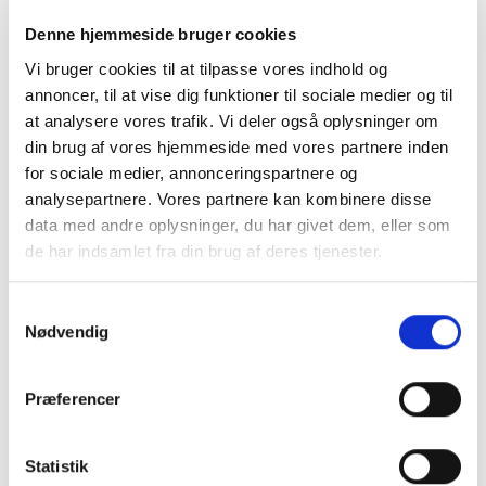
Denne hjemmeside bruger cookies
Vi bruger cookies til at tilpasse vores indhold og
annoncer, til at vise dig funktioner til sociale medier og til
at analysere vores trafik. Vi deler også oplysninger om
ØVRIGT
din brug af vores hjemmeside med vores partnere inden
Topps Premier League
for sociale medier, annonceringspartnere og
2025/26 Starter Pack
analysepartnere. Vores partnere kan kombinere disse
119,95
kr.
data med andre oplysninger, du har givet dem, eller som
TILFØJ TIL KURV
de har indsamlet fra din brug af deres tjenester.
Samtykkevalg
Nødvendig
ØVRIGT
Topps – Premie league
cards 2025/26
Præferencer
39,00
kr.
TILFØJ TIL KURV
Statistik