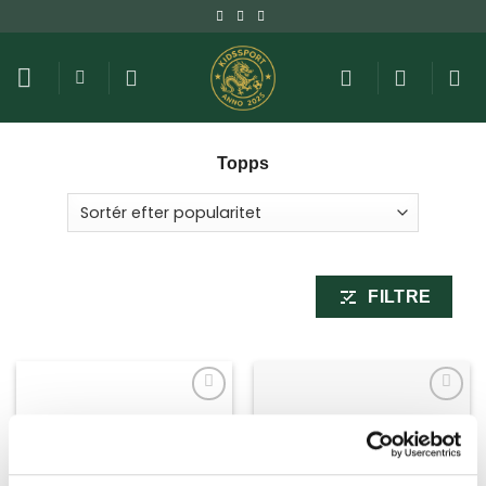
Fortsæt
til
indhold
Topps
FILTRE