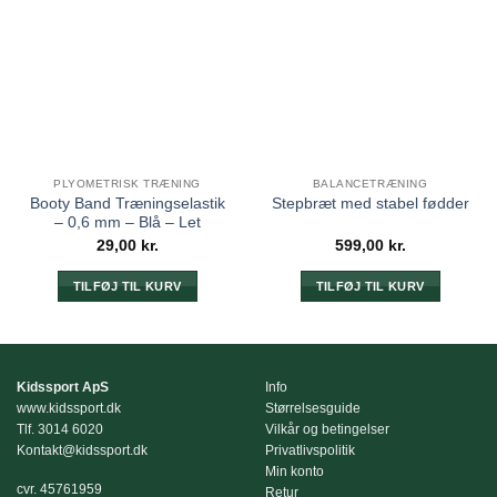
PLYOMETRISK TRÆNING
BALANCETRÆNING
Booty Band Træningselastik
Stepbræt med stabel fødder
– 0,6 mm – Blå – Let
29,00
kr.
599,00
kr.
TILFØJ TIL KURV
TILFØJ TIL KURV
Kidssport ApS
Info
www.kidssport.dk
Størrelsesguide
Tlf.
3014 6020
Vilkår og betingelser
Kontakt@kidssport.dk
Privatlivspolitik
Min konto
cvr. 45761959
Retur