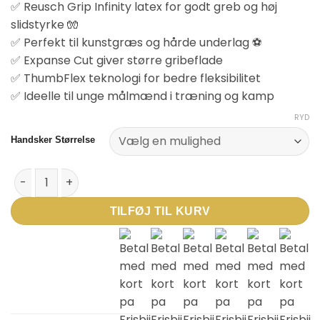
✅ Reusch Grip Infinity latex for godt greb og høj
slidstyrke 🧤
✅ Perfekt til kunstgræs og hårde underlag ⚽
✅ Expanse Cut giver større gribeflade
✅ ThumbFlex teknologi for bedre fleksibilitet
✅ Ideelle til unge målmænd i træning og kamp
RYD
Handsker Størrelse
Reusch Attrakt Infinity Junior Målmandshandsker - Sort antal
TILFØJ TIL KURV