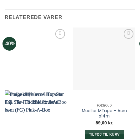
Dette
vare
har
RELATEREDE VARER
flere
varianter.
Mulighederne
kan
-40%
vælges
på
varesiden
FODBOLD
Mueller MTape – 5cm
x14m
89,00
kr.
TILFØJ TIL KURV