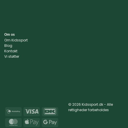
Om os
Om Kidssport
Blog
Kontakt
Vi støtter
© 2026 Kidssport.dk - Alle
rettigheder forbeholdes
MobilePay
Visa
DanKort
MasterCard
Apple
Google
Pay
Pay