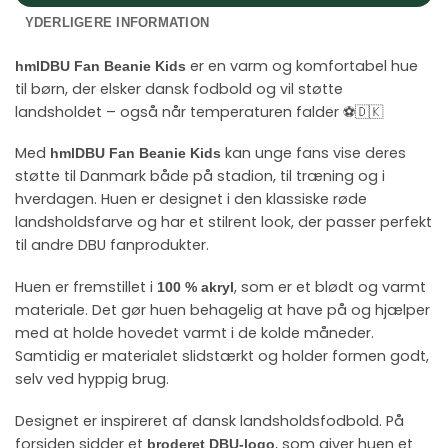
YDERLIGERE INFORMATION
er en varm og komfortabel hue
hmlDBU Fan Beanie Kids
til børn, der elsker dansk fodbold og vil støtte
landsholdet – også når temperaturen falder ⚽🇩🇰
Med
kan unge fans vise deres
hmlDBU Fan Beanie Kids
støtte til Danmark både på stadion, til træning og i
hverdagen. Huen er designet i den klassiske røde
landsholdsfarve og har et stilrent look, der passer perfekt
til andre DBU fanprodukter.
Huen er fremstillet i
, som er et blødt og varmt
100 % akryl
materiale. Det gør huen behagelig at have på og hjælper
med at holde hovedet varmt i de kolde måneder.
Samtidig er materialet slidstærkt og holder formen godt,
selv ved hyppig brug.
Designet er inspireret af dansk landsholdsfodbold. På
forsiden sidder et
, som giver huen et
broderet DBU-logo