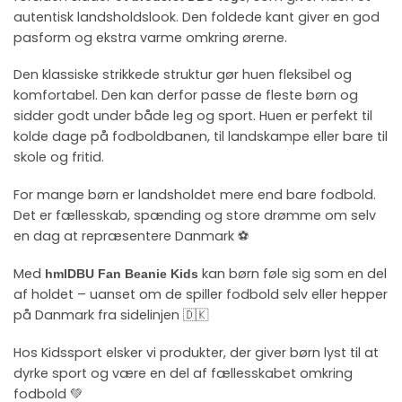
autentisk landsholdslook. Den foldede kant giver en god
pasform og ekstra varme omkring ørerne.
Den klassiske strikkede struktur gør huen fleksibel og
komfortabel. Den kan derfor passe de fleste børn og
sidder godt under både leg og sport. Huen er perfekt til
kolde dage på fodboldbanen, til landskampe eller bare til
skole og fritid.
For mange børn er landsholdet mere end bare fodbold.
Det er fællesskab, spænding og store drømme om selv
en dag at repræsentere Danmark ⚽
Med
kan børn føle sig som en del
hmlDBU Fan Beanie Kids
af holdet – uanset om de spiller fodbold selv eller hepper
på Danmark fra sidelinjen 🇩🇰
Hos Kidssport elsker vi produkter, der giver børn lyst til at
dyrke sport og være en del af fællesskabet omkring
fodbold 💚