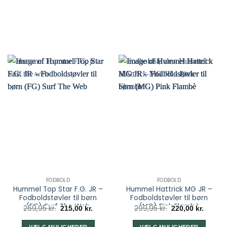
varesiden
FODBOLD
FODBOLD
Hummel Top Star F.G. JR –
Hummel Hattrick MG JR –
Fodboldstøvler til børn
Fodboldstøvler til børn
(FG) Surf The Web
(MG) Pink Flambè
Den
Den
Den
Den
269,95
kr.
299,95
kr.
215,00
kr.
220,00
kr.
oprindelige
aktuelle
oprindelige
aktuel
pris
pris
pris
pris