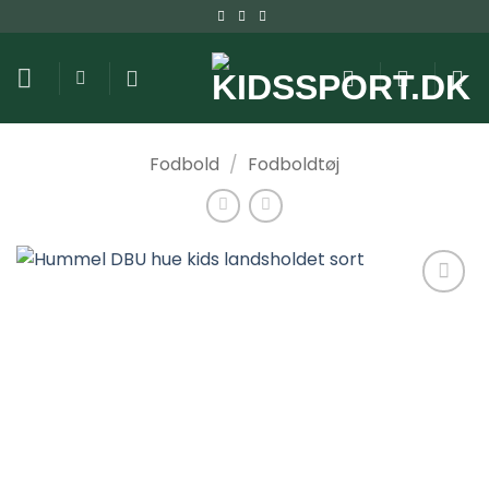
Fortsæt
til
indhold
Fodbold
/
Fodboldtøj