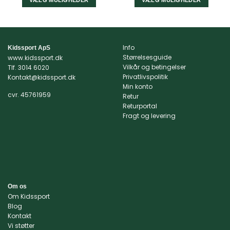
var:
er:
var:
er:
VÆLG MULIGHEDER
VÆLG MULIGHEDER
269,95 kr..
215,00 kr..
299,95 kr..
220,00 
Dette
Dette
vare
vare
har
har
flere
flere
Info
Kidssport ApS
varianter.
varianter.
Størrelsesguide
www.kidssport.dk
Mulighederne
Mulighederne
Vilkår og betingelser
Tlf.
3014 6020
kan
kan
Privatlivspolitik
Kontakt@kidssport.dk
Min konto
vælges
vælges
cvr. 45761959
Retur
på
på
Returportal
varesiden
varesiden
Fragt og levering
Om os
Om Kidssport
Blog
Kontakt
Vi støtter