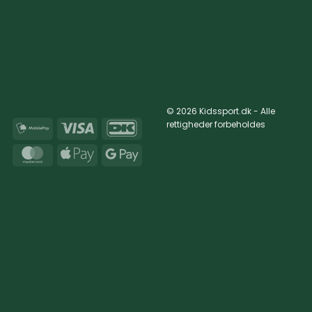
© 2026 Kidssport.dk - Alle
rettigheder forbeholdes
MobilePay
Visa
DanKort
MasterCard
Apple
Google
Pay
Pay