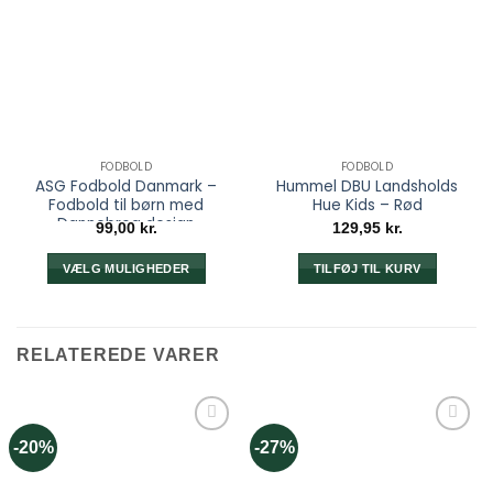
FODBOLD
FODBOLD
ASG Fodbold Danmark –
Hummel DBU Landsholds
Fodbold til børn med
Hue Kids – Rød
Dannebrog design
99,00
kr.
129,95
kr.
VÆLG MULIGHEDER
TILFØJ TIL KURV
Dette
vare
har
RELATEREDE VARER
flere
varianter.
Mulighederne
kan
-20%
-27%
vælges
på