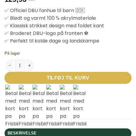
✅ Officiel DBU fanhue til børn 🇩🇰
✅ Blødt og varmt 100 % akrylmateriale
✅ Klassisk strikket design med foldet kant
✅ Broderet DBU-logo på fronten ⚽
✅ Perfekt til kolde dage og landskampe
På lager
Hummel DBU Landsholds Hue Kids - Sort antal
TILFØJ TIL KURV
BESKRIVELSE