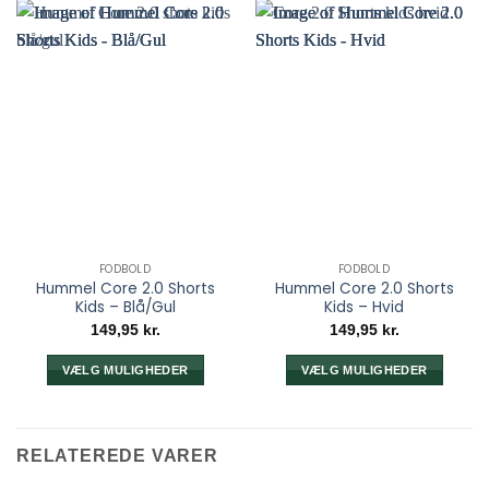
FODBOLD
FODBOLD
Hummel Core 2.0 Shorts
Hummel Core 2.0 Shorts
Kids – Blå/Gul
Kids – Hvid
149,95
kr.
149,95
kr.
VÆLG MULIGHEDER
VÆLG MULIGHEDER
Dette
Dette
vare
vare
har
har
RELATEREDE VARER
flere
flere
varianter.
varianter.