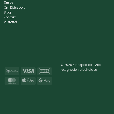
Om os
Om Kidssport
Blog
Kontakt
Vi støtter
© 2026 Kidssport.dk - Alle
rettigheder forbeholdes
MobilePay
Visa
DanKort
MasterCard
Apple
Google
Pay
Pay