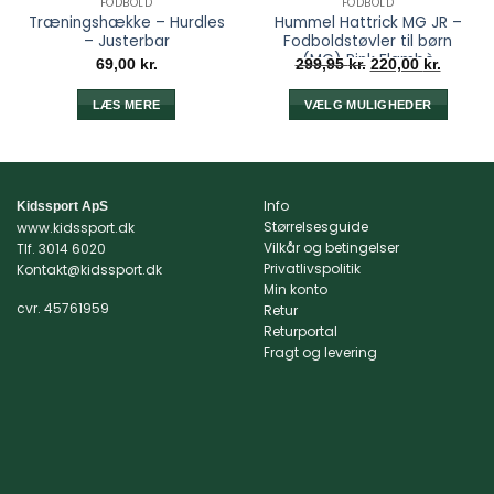
FODBOLD
FODBOLD
Træningshække – Hurdles
Hummel Hattrick MG JR –
– Justerbar
Fodboldstøvler til børn
(MG) Pink Flambè
Den
Den
69,00
kr.
299,95
kr.
220,00
kr.
oprindelige
aktuell
pris
pris
var:
er:
LÆS MERE
VÆLG MULIGHEDER
299,95 kr..
220,00 k
Dette
vare
har
flere
Info
Kidssport ApS
varianter.
Størrelsesguide
www.kidssport.dk
Mulighederne
Vilkår og betingelser
Tlf.
3014 6020
kan
Privatlivspolitik
Kontakt@kidssport.dk
Min konto
vælges
cvr. 45761959
Retur
på
Returportal
varesiden
Fragt og levering