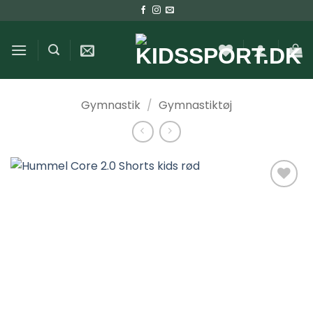
Fortsæt
til
indhold
Gymnastik
/
Gymnastiktøj